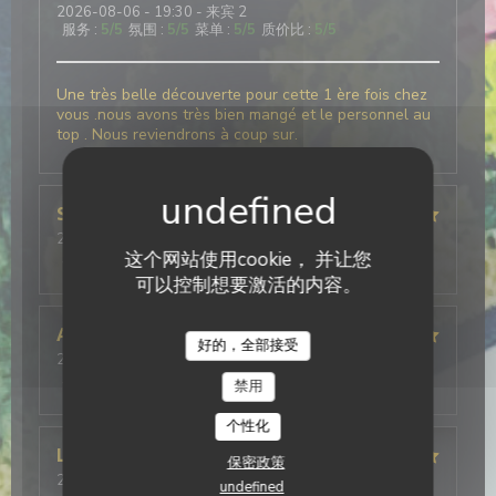
2026-08-06
- 19:30 - 来宾 2
服务
:
5
/5
氛围
:
5
/5
菜单
:
5
/5
质价比
:
5
/5
Une très belle découverte pour cette 1 ère fois chez
vous .nous avons très bien mangé et le personnel au
top . Nous reviendrons à coup sur.
Stephanie
D
2026-08-06
- 20:15 - 来宾 4
服务
:
5
/5
这个网站使用cookie， 并让您
氛围
:
4
/5
菜单
:
5
/5
质价比
:
4
/5
可以控制想要激活的内容。
Aymeric
L
好的，全部接受
2026-08-01
- 20:00 - 来宾 2
服务
:
5
/5
氛围
:
5
/5
菜单
:
4
/5
质价比
:
4
/5
禁用
个性化
Ludovic
L
保密政策
2026-08-01
- 20:00 - 来宾 2
undefined