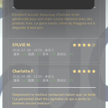
服务
:
4
/5
氛围
:
5
/5
菜单
:
5
/5
质价比
:
4
/5
Excellent accueil, beaucoup d'humour et de
générosité pour une vraie cuisine italienne avec des
produits frais. La glace basilic citron du fraggola est à
deguster à tout prix.
SYLVIE
M
2026-07-28
- 19:30 - 来宾 3
服务
:
4
/5
氛围
:
4
/5
菜单
:
5
/5
质价比
:
4
/5
Charlotte
F
2026-06-06
- 12:30 - 来宾 6
服务
:
5
/5
氛围
:
5
/5
菜单
:
5
/5
质价比
:
5
/5
Simplement le meilleur restaurant Italien que j’ai testé
! Le personnel était très agréable ce qui a rendu le
moment encore meilleur !