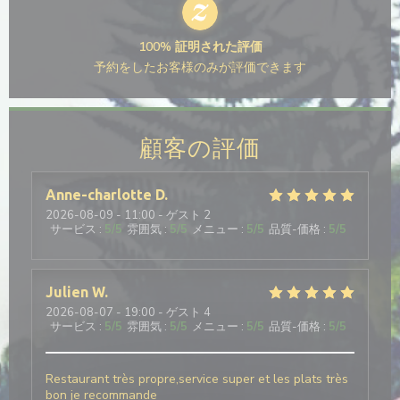
100% 証明された評価
予約をしたお客様のみが評価できます
顧客の評価
Anne-charlotte
D
2026-08-09
- 11:00 - ゲスト 2
サービス
:
5
/5
雰囲気
:
5
/5
メニュー
:
5
/5
品質-価格
:
5
/5
Julien
W
2026-08-07
- 19:00 - ゲスト 4
サービス
:
5
/5
雰囲気
:
5
/5
メニュー
:
5
/5
品質-価格
:
5
/5
Restaurant très propre,service super et les plats très
bon je recommande