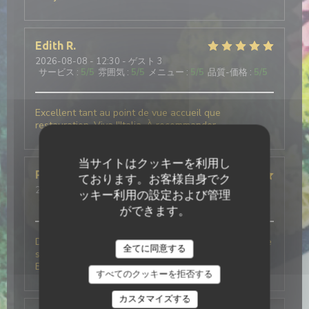
Edith
R
2026-08-08
- 12:30 - ゲスト 3
サービス
:
5
/5
雰囲気
:
5
/5
メニュー
:
5
/5
品質-価格
:
5
/5
Excellent tant au point de vue accueil que
restauration. Viva l'Italia. À recommander.
当サイトはクッキーを利用し
Pierre
B
ております。お客様自身でク
2026-08-08
- 12:30 - ゲスト 2
ッキー利用の設定および管理
サービス
:
5
/5
雰囲気
:
5
/5
メニュー
:
5
/5
品質-価格
:
5
/5
ができます。
Des plats, excellent, un service au Top, notamment le
全てに同意する
serveur, humour, gentillesse et professionnalisme.
Bravo à cet établissement, nous reviendrons.
すべてのクッキーを拒否する
カスタマイズする