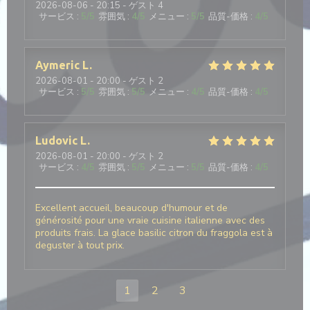
2026-08-06
- 20:15 - ゲスト 4
サービス
:
5
/5
雰囲気
:
4
/5
メニュー
:
5
/5
品質-価格
:
4
/5
Aymeric
L
2026-08-01
- 20:00 - ゲスト 2
サービス
:
5
/5
雰囲気
:
5
/5
メニュー
:
4
/5
品質-価格
:
4
/5
Ludovic
L
2026-08-01
- 20:00 - ゲスト 2
サービス
:
4
/5
雰囲気
:
5
/5
メニュー
:
5
/5
品質-価格
:
4
/5
Excellent accueil, beaucoup d'humour et de
générosité pour une vraie cuisine italienne avec des
produits frais. La glace basilic citron du fraggola est à
deguster à tout prix.
1
2
3