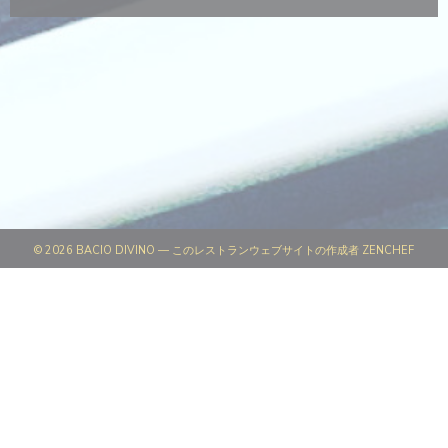
((新
© 2026 BACIO DIVINO — このレストランウェブサイトの作成者
ZENCHEF
((新しいウィンドウで開きます))
免責
((新しいウィンドウで開きます))
利用規約
((新しいウィンドウで開きます))
個人情報保護方針
((新しいウィンドウで開きます))
クッキー ポリシー
((新しいウィンドウで開きます))
アクセシビリティ