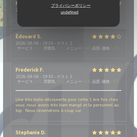
Herve
V
プライバシーポリシー
2026-08-07
- 20:00 - ゲスト 4
undefined
サービス
:
5
/5
雰囲気
:
5
/5
メニュー
:
5
/5
品質-価格
:
4
/5
Édouard
S
2026-08-06
- 19:30 - ゲスト 2
サービス
:
5
/5
雰囲気
:
4
/5
メニュー
:
4
/5
品質-価格
:
4
/5
Frederick
F
2026-08-06
- 19:30 - ゲスト 2
サービス
:
5
/5
雰囲気
:
5
/5
メニュー
:
5
/5
品質-価格
:
5
/5
Une très belle découverte pour cette 1 ère fois chez
vous .nous avons très bien mangé et le personnel au
top . Nous reviendrons à coup sur.
Stephanie
D