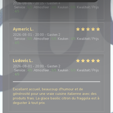
2026-08-06
- 20:15 - Gasten 4
Service
:
5
/5
Atmosfeer
:
4
/5
Keuken
:
5
/5
Kwaliteit / Prijs
:
4
/5
Aymeric
L
2026-08-01
- 20:00 - Gasten 2
Service
:
5
/5
Atmosfeer
:
5
/5
Keuken
:
4
/5
Kwaliteit / Prijs
:
4
/5
Ludovic
L
2026-08-01
- 20:00 - Gasten 2
Service
:
4
/5
Atmosfeer
:
5
/5
Keuken
:
5
/5
Kwaliteit / Prijs
:
4
/5
Excellent accueil, beaucoup d'humour et de
générosité pour une vraie cuisine italienne avec des
produits frais. La glace basilic citron du fraggola est à
deguster à tout prix.