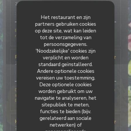
2026-08-08
- 12:30 - Gasten 3
Service
:
5
/5
Atmosfeer
:
5
/5
Keuken
:
5
/5
Kwaliteit / Prijs
:
5
/5
Het restaurant en zijn
partners gebruiken cookies
op deze site, wat kan leiden
Excellent tant au point de vue accueil que
restauration. Viva l'Italia. À recommander.
tot de verzameling van
persoonsgegevens.
'Noodzakelijke' cookies zijn
Pierre
B
verplicht en worden
2026-08-08
- 12:30 - Gasten 2
standaard geïnstalleerd.
Service
:
5
/5
Atmosfeer
:
5
/5
Keuken
:
5
/5
Kwaliteit / Prijs
Andere optionele cookies
:
5
/5
vereisen uw toestemming.
Deze optionele cookies
Des plats, excellent, un service au Top, notamment le
worden gebruikt om uw
serveur, humour, gentillesse et professionnalisme.
navigatie te analyseren, het
Bravo à cet établissement, nous reviendrons.
sitepubliek te meten,
functies te bieden (bijv.
gerelateerd aan sociale
Herve
V
netwerken) of
2026-08-07
- 20:00 - Gasten 4