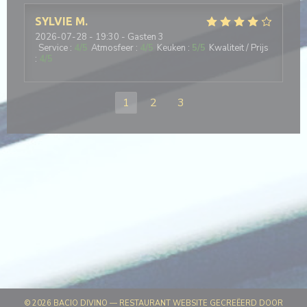
SYLVIE
M
2026-07-28
- 19:30 - Gasten 3
Service
:
4
/5
Atmosfeer
:
4
/5
Keuken
:
5
/5
Kwaliteit / Prijs
:
4
/5
1
2
3
© 2026 BACIO DIVINO — RESTAURANT WEBSITE GECREËERD DOOR