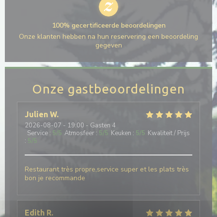
100% gecertificeerde beoordelingen
Onze klanten hebben na hun reservering een beoordeling
gegeven
Onze gastbeoordelingen
Julien
W
2026-08-07
- 19:00 - Gasten 4
Service
:
5
/5
Atmosfeer
:
5
/5
Keuken
:
5
/5
Kwaliteit / Prijs
:
5
/5
Restaurant très propre,service super et les plats très
bon je recommande
Edith
R