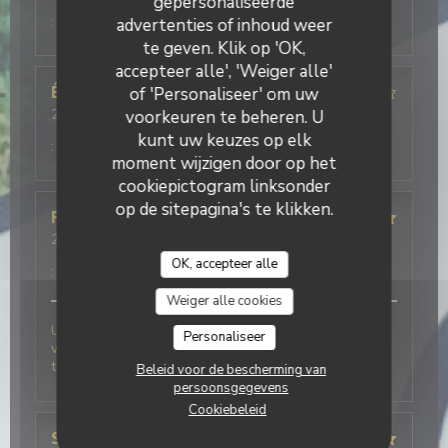
gepersonaliseerde
Service
:
5
/5
Atmosfeer
:
5
/5
Keuken
:
5
/5
Kwaliteit / Prijs
:
4
/5
advertenties of inhoud weer
te geven. Klik op 'OK,
accepteer alle', 'Weiger alle'
Édouard
S
of 'Personaliseer' om uw
2026-08-06
voorkeuren te beheren. U
- 19:30 - Gasten 2
Service
:
5
/5
Atmosfeer
:
4
/5
Keuken
:
4
/5
Kwaliteit / Prijs
kunt uw keuzes op elk
:
4
/5
moment wijzigen door op het
cookiepictogram linksonder
op de sitepagina's te klikken.
Frederick
F
2026-08-06
- 19:30 - Gasten 2
Service
:
5
/5
Atmosfeer
:
5
/5
Keuken
:
5
/5
Kwaliteit / Prijs
OK, accepteer alle
:
5
/5
Weiger alle cookies
Une très belle découverte pour cette 1 ère fois chez
Personaliseer
vous .nous avons très bien mangé et le personnel au
top . Nous reviendrons à coup sur.
Beleid voor de bescherming van
persoonsgegevens
Cookiebeleid
Stephanie
D