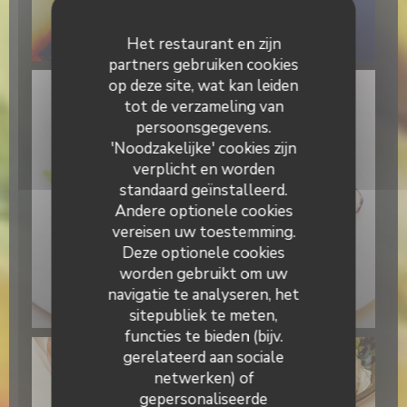
BRUNCH (uniquement le dimanche midi)
Het restaurant en zijn
partners gebruiken cookies
op deze site, wat kan leiden
tot de verzameling van
persoonsgegevens.
'Noodzakelijke' cookies zijn
verplicht en worden
standaard geïnstalleerd.
Andere optionele cookies
vereisen uw toestemming.
Deze optionele cookies
worden gebruikt om uw
navigatie te analyseren, het
Primo Bacio
sitepubliek te meten,
functies te bieden (bijv.
gerelateerd aan sociale
netwerken) of
gepersonaliseerde