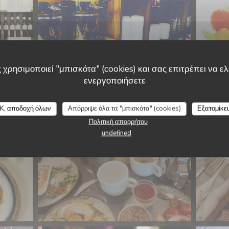
 χρησιμοποιεί "μπισκότα" (cookies) και σας επιτρέπει να ελέ
BRUNCH (uniquement le
ενεργοποιήσετε
dimanche midi)
K, αποδοχή όλων
Απόρριψε όλα τα "μπισκότα" (cookies)
Εξατομίκε
Πολιτική απορρήτου
undefined