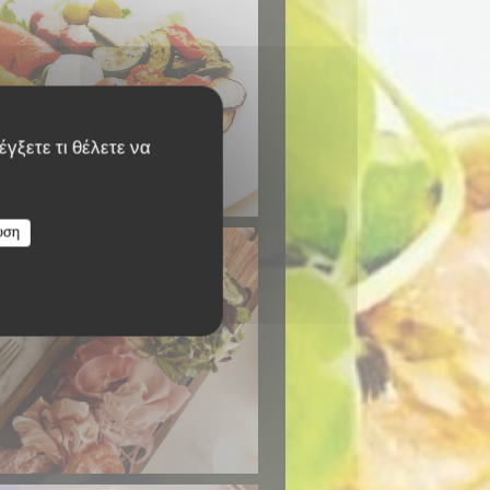
γξετε τι θέλετε να
Primo Bacio
υση