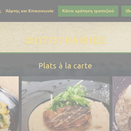
ς
Χάρτης και Επικοινωνία
Κάντε κράτηση τραπεζιού
Ιδ
ΦΩΤΟΓΡΑΦΊΕΣ
Plats à la carte