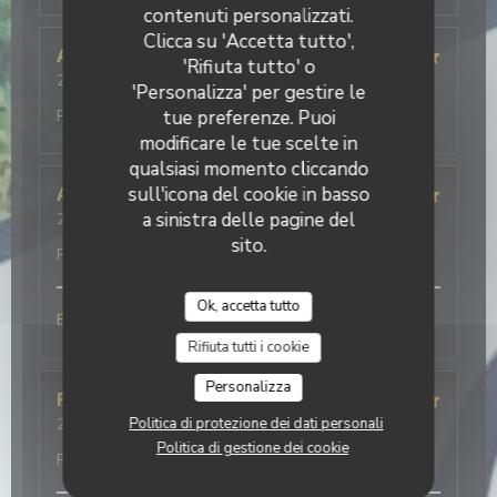
contenuti personalizzati.
Clicca su 'Accetta tutto',
Alison
B
'Rifiuta tutto' o
2026-07-25
- 19:30 - Ospiti 4
'Personalizza' per gestire le
Servizio
:
5
/5
Atmosfera
:
3
/5
Cucina
:
5
/5
Qualità /
tue preferenze. Puoi
Prezzo
:
5
/5
modificare le tue scelte in
qualsiasi momento cliccando
sull'icona del cookie in basso
Alain
M
a sinistra delle pagine del
2026-07-25
- 12:30 - Ospiti 4
Servizio
:
5
/5
Atmosfera
:
5
/5
Cucina
:
5
/5
Qualità /
sito.
Prezzo
:
5
/5
Ok, accetta tutto
Buonissimo
Rifiuta tutti i cookie
Personalizza
Frédéric
V
Politica di protezione dei dati personali
2026-07-21
- 20:00 - Ospiti 5
Servizio
:
5
/5
Atmosfera
:
5
/5
Cucina
:
5
/5
Qualità /
Politica di gestione dei cookie
Prezzo
:
5
/5