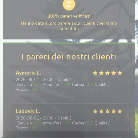
100% pareri verificati
Hanno dato il loro parere solo i clienti che hanno
prenotato
I pareri dei nostri clienti
Aymeric
L
2026-08-01
- 20:00 - Ospiti 2
Servizio
:
5
/5
Atmosfera
:
5
/5
Cucina
:
4
/5
Qualità /
Prezzo
:
4
/5
Ludovic
L
2026-08-01
- 20:00 - Ospiti 2
Servizio
:
4
/5
Atmosfera
:
5
/5
Cucina
:
5
/5
Qualità /
Prezzo
:
4
/5