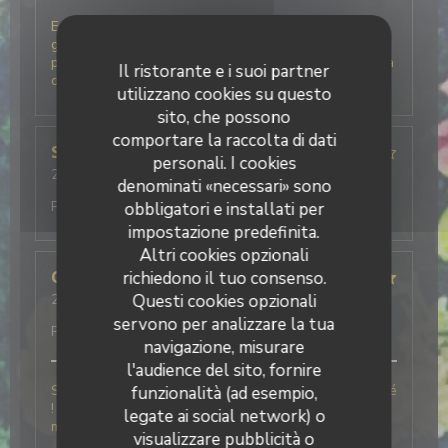
Excellent accueil, beaucoup d'humour et de
générosité pour une vraie cuisine italienne avec des
produits frais. La glace basilic citron du fraggola est à
Il ristorante e i suoi partner
deguster à tout prix.
utilizzano cookies su questo
sito, che possono
comportare la raccolta di dati
SYLVIE
M
personali. I cookies
2026-07-28
- 19:30 - Ospiti 3
denominati «necessari» sono
Servizio
:
4
/5
Atmosfera
:
4
/5
Cucina
:
5
/5
Qualità /
Prezzo
:
4
/5
obbligatori e installati per
impostazione predefinita.
Altri cookies opzionali
richiedono il tuo consenso.
Charlotte
F
Questi cookies opzionali
2026-06-06
- 12:30 - Ospiti 6
Servizio
:
5
/5
Atmosfera
:
5
/5
Cucina
:
5
/5
Qualità /
servono per analizzare la tua
Prezzo
:
5
/5
navigazione, misurare
l'audience del sito, fornire
Simplement le meilleur restaurant Italien que j’ai testé
funzionalità (ad esempio,
! Le personnel était très agréable ce qui a rendu le
legate ai social network) o
moment encore meilleur !
visualizzare pubblicità o