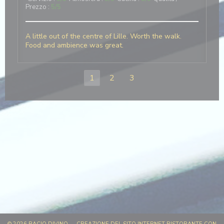
Prezzo
:
5
/5
A little out of the centre of Lille. Worth the walk.
Food and ambience was great.
1
2
3