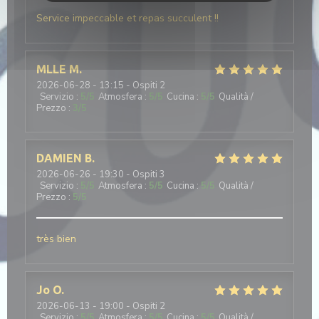
Service impeccable et repas succulent !!
MLLE
M
2026-06-28
- 13:15 - Ospiti 2
Servizio
:
5
/5
Atmosfera
:
5
/5
Cucina
:
5
/5
Qualità /
Prezzo
:
3
/5
DAMIEN
B
2026-06-26
- 19:30 - Ospiti 3
Servizio
:
5
/5
Atmosfera
:
5
/5
Cucina
:
5
/5
Qualità /
Prezzo
:
5
/5
très bien
Jo
O
2026-06-13
- 19:00 - Ospiti 2
Servizio
:
5
/5
Atmosfera
:
5
/5
Cucina
:
5
/5
Qualità /