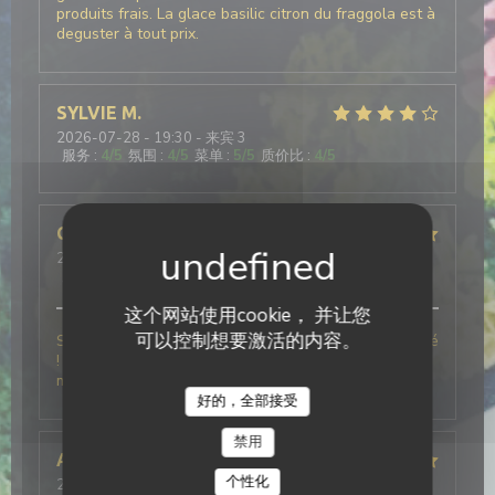
produits frais. La glace basilic citron du fraggola est à
deguster à tout prix.
SYLVIE
M
2026-07-28
- 19:30 - 来宾 3
服务
:
4
/5
氛围
:
4
/5
菜单
:
5
/5
质价比
:
4
/5
Charlotte
F
2026-06-06
- 12:30 - 来宾 6
服务
:
5
/5
氛围
:
5
/5
菜单
:
5
/5
质价比
:
5
/5
这个网站使用cookie， 并让您
可以控制想要激活的内容。
Simplement le meilleur restaurant Italien que j’ai testé
! Le personnel était très agréable ce qui a rendu le
moment encore meilleur !
好的，全部接受
禁用
Alison
B
个性化
2026-07-25
- 19:30 - 来宾 4