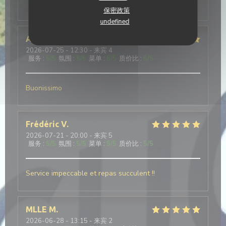
服务
:
5
/5
氛围
:
3
/5
菜单
:
5
/5
质价比
:
5
/5
保密政策
undefined
Alain
M
2026-07-25
- 12:30 - 来宾 4
服务
:
5
/5
氛围
:
5
/5
菜单
:
5
/5
质价比
:
5
/5
Buonissimo
Frédéric
V
2026-07-21
- 20:00 - 来宾 5
服务
:
5
/5
氛围
:
5
/5
菜单
:
5
/5
质价比
:
5
/5
Service impeccable et repas succulent !!
MLLE
M
2026-06-28
- 13:15 - 来宾 2