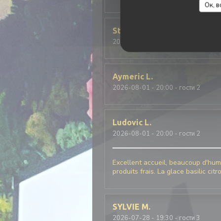
Ок, в
Stephanie
D
2026-08-06
- 20:15 - гости 4
Aymeric
L
2026-08-01
- 20:00 - гости 2
Ludovic
L
2026-08-01
- 20:00 - гости 2
Excellent accueil, beaucoup d'humo
produits frais. La glace basilic cit
SYLVIE
M
2026-07-28
- 19:30 - гости 3