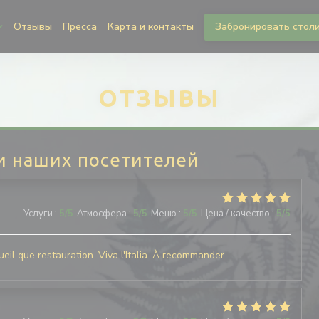
Отзывы
Пресса
Карта и контакты
Забронировать стол
ОТЗЫВЫ
и наших посетителей
Услуги
:
5
/5
Атмосфера
:
5
/5
Меню
:
5
/5
Цена / качество
:
5
/5
eil que restauration. Viva l'Italia. À recommander.