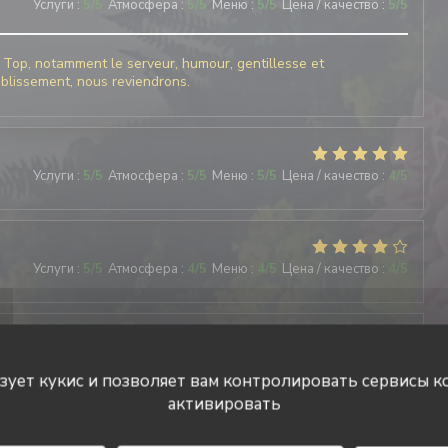
Услуги
:
5
/5
Атмосфера
:
5
/5
Меню
:
5
/5
Цена / качество
:
5
/5
u Top, notamment le serveur, humour, gentillesse et
ablissement, nous reviendrons.
Услуги
:
5
/5
Атмосфера
:
5
/5
Меню
:
5
/5
Цена / качество
:
4
/5
Услуги
:
5
/5
Атмосфера
:
4
/5
Меню
:
4
/5
Цена / качество
:
4
/5
Услуги
:
5
/5
Атмосфера
:
5
/5
Меню
:
5
/5
Цена / качество
:
5
/5
ьзует кукис и позволяет вам контролировать сервисы к
активировать
tte 1 ère fois chez vous .nous avons très bien mangé et le
ns à coup sur.