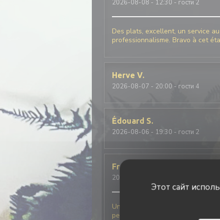
2026-08-08
- 12:30 - гости 2
Des plats, excellent, un service a
professionnalisme. Bravo à cet ét
Herve
V
2026-08-07
- 20:00 - гости 4
Édouard
S
2026-08-06
- 19:30 - гости 2
Frederick
F
2026-08-06
- 19:30 - гости 2
Этот сайт испол
Une très belle découverte pour ce
personnel au top . Nous reviendro