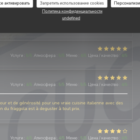
се активировать
Запретить использование cookies
Персонализи
Политика конфиденциальности
undefined
Услуги
:
5
/5
Атмосфера
:
4
/5
Меню
:
5
/5
Цена / качество
:
4
/5
Услуги
:
5
/5
Атмосфера
:
5
/5
Меню
:
4
/5
Цена / качество
:
4
/5
Услуги
:
4
/5
Атмосфера
:
5
/5
Меню
:
5
/5
Цена / качество
:
4
/5
ur et de générosité pour une vraie cuisine italienne avec des
ron du fraggola est à deguster à tout prix.
Услуги
:
4
/5
Атмосфера
:
4
/5
Меню
:
5
/5
Цена / качество
:
4
/5