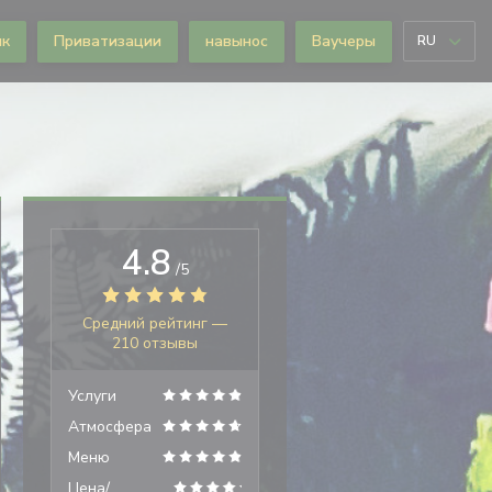
ик
Приватизации
навынос
Ваучеры
RU
4.8
/5
Средний рейтинг —
210 отзывы
Услуги
Атмосфера
Меню
Цена/