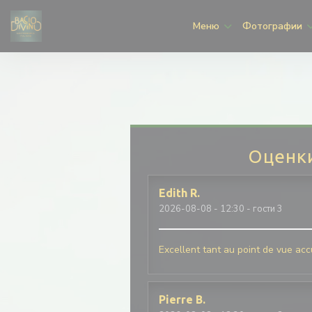
Панель управления cookies
Меню
Фотографии
Оценк
Edith
R
2026-08-08
- 12:30 - гости 3
Excellent tant au point de vue accu
Pierre
B