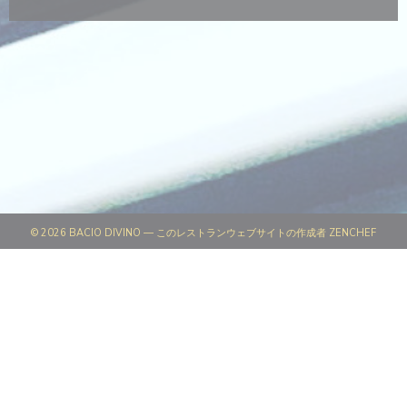
((新
© 2026 BACIO DIVINO — このレストランウェブサイトの作成者
ZENCHEF
((新しいウィンドウで開きます))
免責
((新しいウィンドウで開きます))
利用規約
((新しいウィンドウで開きます))
個人情報保護方針
((新しいウィンドウで開きます))
クッキー ポリシー
((新しいウィンドウで開きます))
アクセシビリティ