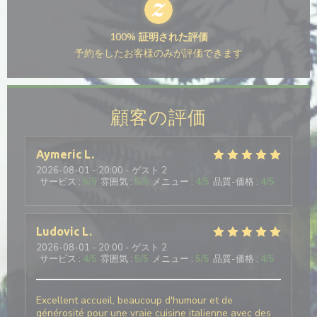
100% 証明された評価
予約をしたお客様のみが評価できます
顧客の評価
Aymeric
L
2026-08-01
- 20:00 - ゲスト 2
サービス
:
5
/5
雰囲気
:
5
/5
メニュー
:
4
/5
品質-価格
:
4
/5
Ludovic
L
2026-08-01
- 20:00 - ゲスト 2
サービス
:
4
/5
雰囲気
:
5
/5
メニュー
:
5
/5
品質-価格
:
4
/5
Excellent accueil, beaucoup d'humour et de
générosité pour une vraie cuisine italienne avec des