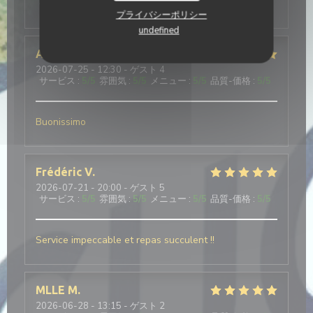
サービス
:
5
/5
雰囲気
:
3
/5
メニュー
:
5
/5
品質-価格
:
5
/5
プライバシーポリシー
undefined
Alain
M
2026-07-25
- 12:30 - ゲスト 4
サービス
:
5
/5
雰囲気
:
5
/5
メニュー
:
5
/5
品質-価格
:
5
/5
Buonissimo
Frédéric
V
2026-07-21
- 20:00 - ゲスト 5
サービス
:
5
/5
雰囲気
:
5
/5
メニュー
:
5
/5
品質-価格
:
5
/5
Service impeccable et repas succulent !!
MLLE
M
2026-06-28
- 13:15 - ゲスト 2