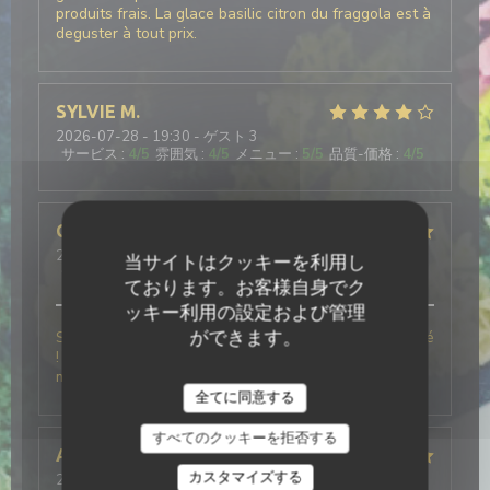
produits frais. La glace basilic citron du fraggola est à
deguster à tout prix.
SYLVIE
M
2026-07-28
- 19:30 - ゲスト 3
サービス
:
4
/5
雰囲気
:
4
/5
メニュー
:
5
/5
品質-価格
:
4
/5
Charlotte
F
2026-06-06
- 12:30 - ゲスト 6
当サイトはクッキーを利用し
サービス
:
5
/5
雰囲気
:
5
/5
メニュー
:
5
/5
品質-価格
:
5
/5
ております。お客様自身でク
ッキー利用の設定および管理
ができます。
Simplement le meilleur restaurant Italien que j’ai testé
! Le personnel était très agréable ce qui a rendu le
moment encore meilleur !
全てに同意する
すべてのクッキーを拒否する
Alison
B
カスタマイズする
2026-07-25
- 19:30 - ゲスト 4