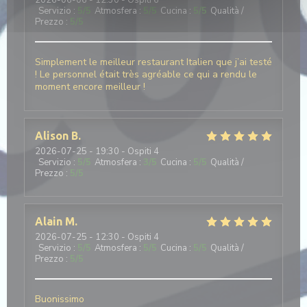
2026-06-06
- 12:30 - Ospiti 6
Servizio
:
5
/5
Atmosfera
:
5
/5
Cucina
:
5
/5
Qualità /
Prezzo
:
5
/5
Simplement le meilleur restaurant Italien que j’ai testé
! Le personnel était très agréable ce qui a rendu le
moment encore meilleur !
Alison
B
2026-07-25
- 19:30 - Ospiti 4
Servizio
:
5
/5
Atmosfera
:
3
/5
Cucina
:
5
/5
Qualità /
Prezzo
:
5
/5
Alain
M
2026-07-25
- 12:30 - Ospiti 4
Servizio
:
5
/5
Atmosfera
:
5
/5
Cucina
:
5
/5
Qualità /
Prezzo
:
5
/5
Buonissimo