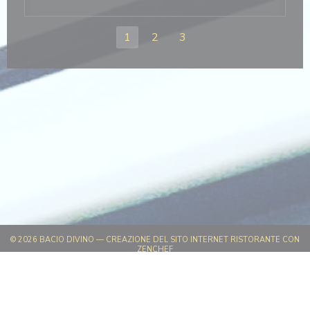
1
2
3
© 2026 BACIO DIVINO — CREAZIONE DEL SITO INTERNET RISTORANTE CON
((APRE UNA NUOVA FINESTRA))
ZENCHEF
((APRE UNA NUOVA FINESTRA))
NOTE LEGALI
((APRE UNA NUOVA FINESTRA)
TERMINI DI UTILIZZO
((APRE UNA NUOV
POLITICA DI PROTEZIONE DEI DATI PERSONALI