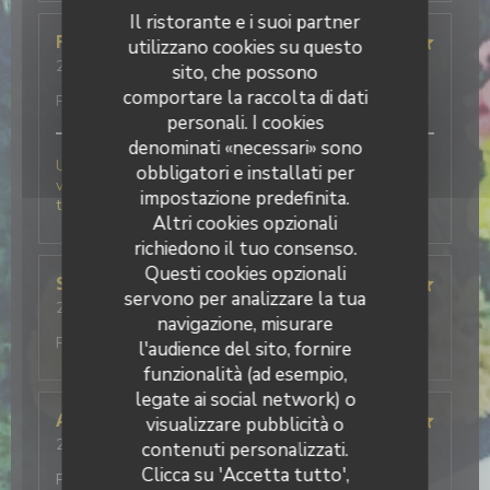
Il ristorante e i suoi partner
Frederick
F
utilizzano cookies su questo
2026-08-06
- 19:30 - Ospiti 2
sito, che possono
Servizio
:
5
/5
Atmosfera
:
5
/5
Cucina
:
5
/5
Qualità /
comportare la raccolta di dati
Prezzo
:
5
/5
personali. I cookies
denominati «necessari» sono
Une très belle découverte pour cette 1 ère fois chez
obbligatori e installati per
vous .nous avons très bien mangé et le personnel au
impostazione predefinita.
top . Nous reviendrons à coup sur.
Altri cookies opzionali
richiedono il tuo consenso.
Questi cookies opzionali
Stephanie
D
servono per analizzare la tua
2026-08-06
- 20:15 - Ospiti 4
navigazione, misurare
Servizio
:
5
/5
Atmosfera
:
4
/5
Cucina
:
5
/5
Qualità /
Prezzo
:
4
/5
l'audience del sito, fornire
funzionalità (ad esempio,
legate ai social network) o
Aymeric
L
visualizzare pubblicità o
2026-08-01
- 20:00 - Ospiti 2
contenuti personalizzati.
Servizio
:
5
/5
Atmosfera
:
5
/5
Cucina
:
4
/5
Qualità /
Clicca su 'Accetta tutto',
Prezzo
:
4
/5