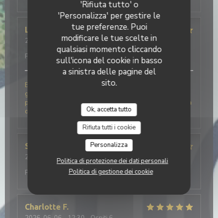
'Rifiuta tutto' o
'Personalizza' per gestire le
tue preferenze. Puoi
Ludovic
L
modificare le tue scelte in
2026-08-01
- 20:00 - Ospiti 2
qualsiasi momento cliccando
Servizio
:
4
/5
Atmosfera
:
5
/5
Cucina
:
5
/5
Qualità /
Prezzo
:
4
/5
sull'icona del cookie in basso
a sinistra delle pagine del
sito.
Excellent accueil, beaucoup d'humour et de
générosité pour une vraie cuisine italienne avec des
produits frais. La glace basilic citron du fraggola est à
Ok, accetta tutto
deguster à tout prix.
Rifiuta tutti i cookie
Personalizza
SYLVIE
M
2026-07-28
- 19:30 - Ospiti 3
Politica di protezione dei dati personali
Servizio
:
4
/5
Atmosfera
:
4
/5
Cucina
:
5
/5
Qualità /
Politica di gestione dei cookie
Prezzo
:
4
/5
Charlotte
F