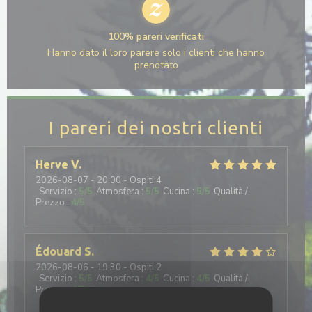
100% pareri verificati
Hanno dato il loro parere solo i clienti che hanno
prenotato
I pareri dei nostri clienti
Herve
V
2026-08-07
- 20:00 - Ospiti 4
Servizio
:
5
/5
Atmosfera
:
5
/5
Cucina
:
5
/5
Qualità /
Prezzo
:
4
/5
Édouard
S
2026-08-06
- 19:30 - Ospiti 2
Servizio
:
5
/5
Atmosfera
:
4
/5
Cucina
:
4
/5
Qualità /
Prezzo
:
4
/5