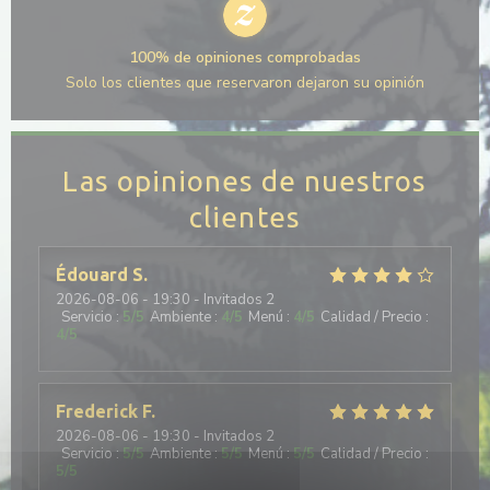
100% de opiniones comprobadas
Solo los clientes que reservaron dejaron su opinión
Las opiniones de nuestros
clientes
Édouard
S
2026-08-06
- 19:30 - Invitados 2
Servicio
:
5
/5
Ambiente
:
4
/5
Menú
:
4
/5
Calidad / Precio
:
4
/5
Frederick
F
2026-08-06
- 19:30 - Invitados 2
Servicio
:
5
/5
Ambiente
:
5
/5
Menú
:
5
/5
Calidad / Precio
:
5
/5