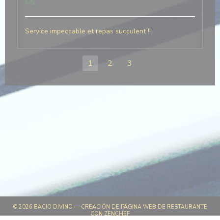
5
/5
Service impeccable et repas succulent !!
1
2
3
© 2026 BACIO DIVINO — CREACIÓN DE PÁGINA WEB DE RESTAURANTE
((ABRE EN UNA NUEVA VENTANA))
CON
ZENCHEF