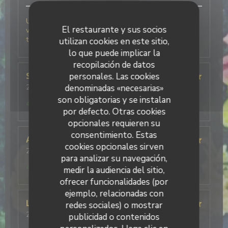
Une très belle découverte pour cette 1 ère fois chez
El restaurante y sus socios
vous .nous avons très bien mangé et le personnel au
top . Nous reviendrons à coup sur.
utilizan cookies en este sitio,
lo que puede implicar la
recopilación de datos
personales. Las cookies
Stephanie
D
denominadas «necesarias»
2026-08-06
- 20:15 - Invitados 4
Servicio
:
5
/5
Ambiente
:
4
/5
Menú
:
5
/5
Calidad / Precio
:
son obligatorias y se instalan
4
/5
por defecto. Otras cookies
opcionales requieren su
consentimiento. Estas
Aymeric
L
cookies opcionales sirven
2026-08-01
- 20:00 - Invitados 2
para analizar su navegación,
Servicio
:
5
/5
Ambiente
:
5
/5
Menú
:
4
/5
Calidad / Precio
:
4
/5
medir la audiencia del sitio,
ofrecer funcionalidades (por
ejemplo, relacionadas con
Ludovic
L
redes sociales) o mostrar
2026-08-01
- 20:00 - Invitados 2
publicidad o contenidos
Servicio
:
4
/5
Ambiente
:
5
/5
Menú
:
5
/5
Calidad / Precio
: