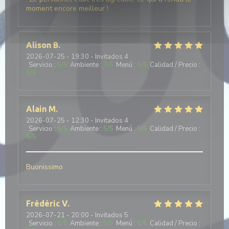
moment encore meilleur !
Alison
B
2026-07-25
- 19:30 - Invitados 4
Servicio
:
5
/5
Ambiente
:
3
/5
Menú
:
5
/5
Calidad / Precio
:
5
/5
Alain
M
2026-07-25
- 12:30 - Invitados 4
Servicio
:
5
/5
Ambiente
:
5
/5
Menú
:
5
/5
Calidad / Precio
:
5
/5
Buonissimo
Frédéric
V
2026-07-21
- 20:00 - Invitados 5
Servicio
:
5
/5
Ambiente
:
5
/5
Menú
:
5
/5
Calidad / Precio
: