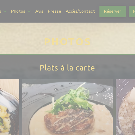
s
Photos
Avis
Presse
Accès/Contact
Réserver
PHOTOS
Plats à la carte