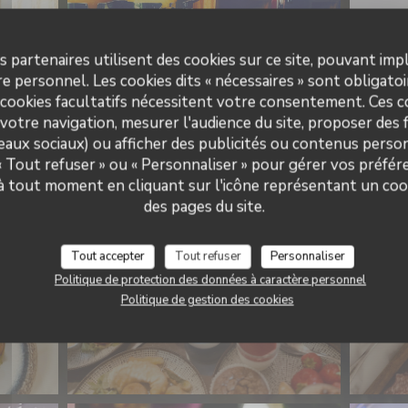
s partenaires utilisent des cookies sur ce site, pouvant impl
e personnel. Les cookies dits « nécessaires » sont obligatoir
 cookies facultatifs nécessitent votre consentement. Ces co
votre navigation, mesurer l'audience du site, proposer des f
BRUNCH (uniquement le
seaux sociaux) ou afficher des publicités ou contenus person
dimanche midi)
 « Tout refuser » ou « Personnaliser » pour gérer vos préfé
 à tout moment en cliquant sur l'icône représentant un coo
des pages du site.
Tout accepter
Tout refuser
Personnaliser
Politique de protection des données à caractère personnel
Politique de gestion des cookies