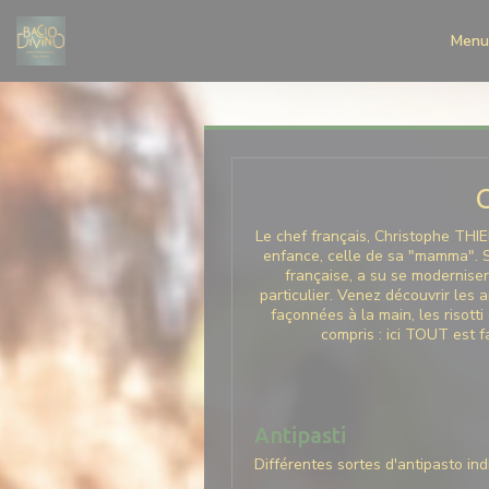
Panel pro správu cookies
Menu
Le chef français, Christophe THIE
enfance, celle de sa "mamma". So
française, a su se modernise
particulier. Venez découvrir les 
façonnées à la main, les risotti
compris : ici TOUT est fa
Antipasti
Différentes sortes d'antipasto ind