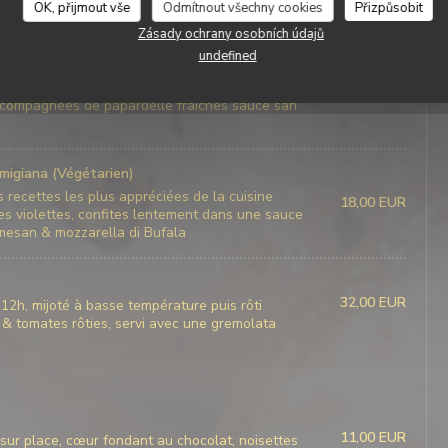
OK, přijmout vše
Odmítnout všechny cookies
Přizpůsobit
Zásady ochrany osobních údajů
undefined
ans une chapelure de gressin et parmesan, puis
24,00 EUR
accompagnées de papardelle fraîches sauce san
migiana (Végétarien)
 recettes les plus appréciées de la cuisine
18,00 EUR
nes violettes, confites lentement dans une sauce
rmesan & mozzarella di Bufala
32,00 EUR
12h, mijoté à basse température puis rôti
 tomates rôties, servi avec une gremolata
11,00 EUR
e sur place, cœur fondant au chocolat, noisettes