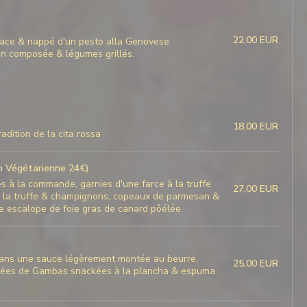
22,00 EUR
lace & nappé d'un pesto alla Genovese
n composée & légumes grillés.
18,00 EUR
adition de la cita rossa
on Végétarienne 24€)
es à la commande, garnies d'une farce à la truffe
27,00 EUR
à la truffe & champignons, copeaux de parmesan &
e escalope de foie gras de canard pôélée
 dans une sauce légèrement montée au beurre,
25,00 EUR
ntées de Gambas snackées à la plancha & espuma