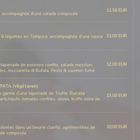
11,50 EUR
nne, accompagnée d'une salade composée
11,00 EUR
as & légumes en Tempura, accompagnée d’une sauce
12,00 EUR
e tapenade de poivrons confits, salade mesclun,
tes, mozzarella di Bufala, Pesto & saumon fumé.
ATA (Végétarien)
is garnie d’une tapenade de Truffe, Burrata
13,00 EUR
rtichauts, tomates confites, olives, truffe noire de
10,00 EUR
 dorées dans un beurre clarifié, agrémentées de
lade composée