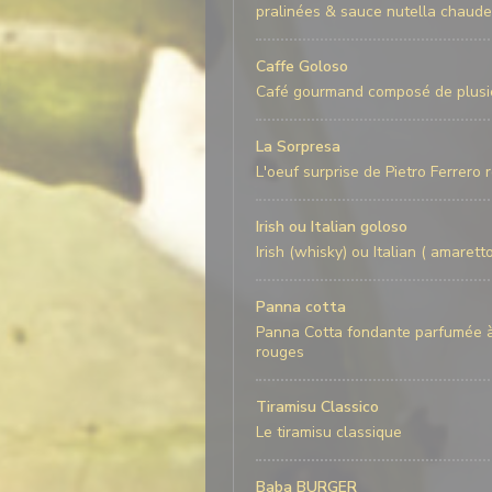
pralinées & sauce nutella chaude
Caffe Goloso
Café gourmand composé de plusie
La Sorpresa
L'oeuf surprise de Pietro Ferrero re
Irish ou Italian goloso
Irish (whisky) ou Italian ( amare
Panna cotta
Panna Cotta fondante parfumée à
rouges
Tiramisu Classico
Le tiramisu classique
Baba BURGER