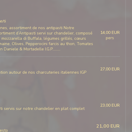
asti
nnes, assortiment de nos antipasti Notre
14,00 EUR
rtiment d’Antipasti servi sur chandelier, composé
pers
, mozzarella di Buffala, légumes grillés, cœurs
omaine, Olives, Pepperocini farcis au thon, Tomates
an Daniele & Mortadelle I.G.P………
27,00 EUR
ion autour de nos charcuteries italiennes IGP
23,00 EUR
i servis sur notre chandelier en plat complet
21,00 EUR
esto