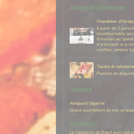
Antipasti à partager
Chandelier d'Antip
à partir de 2 perso
incontournable asso
d’involtini au Speck
d’artichauts a la r
confites, Jambon S
Tavola di salumeria
Planche de dégustat
Insalate
Antipasti Gigante
Grand assortiment de nos antipast
CARPACCI
Le Carpaccio de Bœuf avec son p