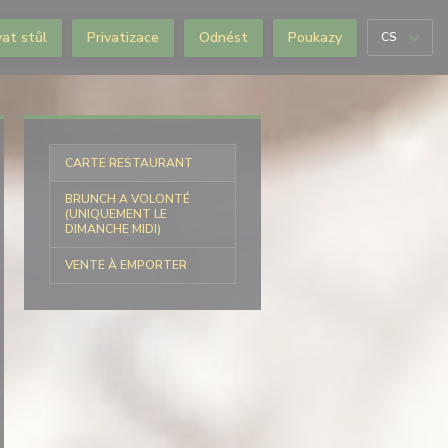
at stůl
Privatizace
Odnést
Poukazy
CS
CARTE RESTAURANT
BRUNCH A VOLONTÉ
(UNIQUEMENT LE
DIMANCHE MIDI)
VENTE À EMPORTER