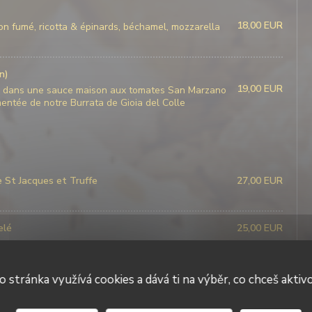
18,00 EUR
n fumé, ricotta & épinards, béchamel, mozzarella
n)
19,00 EUR
ées dans une sauce maison aux tomates San Marzano
mentée de notre Burrata de Gioia del Colle
e St Jacques et Truffe
27,00 EUR
elé
25,00 EUR
25,00 EUR
o stránka využívá cookies a dává ti na výběr, co chceš aktiv
, noix de st jacques, filet de rouget, roquette &