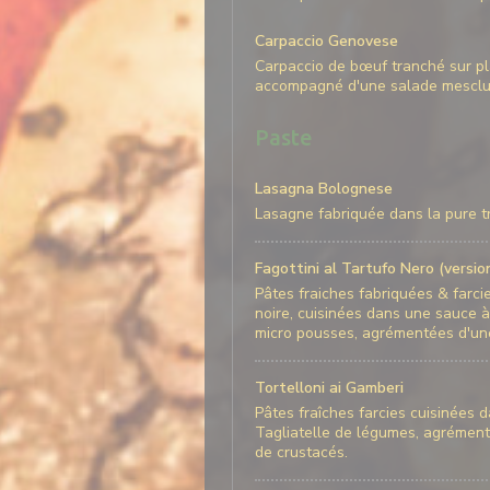
Carpaccio Genovese
Carpaccio de bœuf tranché sur p
accompagné d'une salade mesclu
Paste
Lasagna Bolognese
Lasagne fabriquée dans la pure tr
Fagottini al Tartufo Nero (versi
Pâtes fraiches fabriquées & farci
noire, cuisinées dans une sauce 
micro pousses, agrémentées d'un
Tortelloni ai Gamberi
Pâtes fraîches farcies cuisinées
Tagliatelle de légumes, agréme
de crustacés.