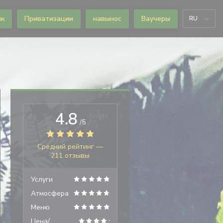
ик
Приватизации
навынос
Ваучеры
RU
4.8
/5
Средний рейтинг —
211 отзывы
Услуги
Атмосфера
Меню
Цена/