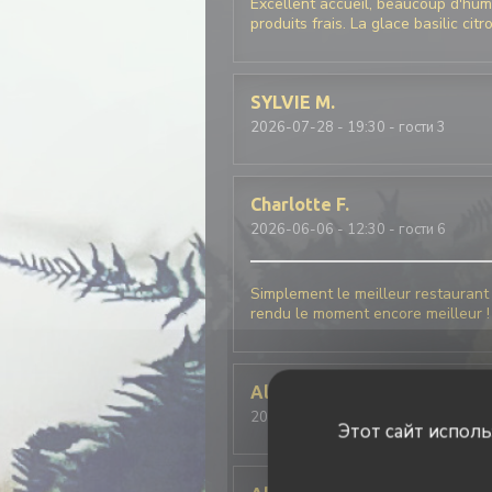
Excellent accueil, beaucoup d'humo
produits frais. La glace basilic cit
SYLVIE
M
2026-07-28
- 19:30 - гости 3
Charlotte
F
2026-06-06
- 12:30 - гости 6
Simplement le meilleur restaurant I
rendu le moment encore meilleur !
Alison
B
2026-07-25
- 19:30 - гости 4
Этот сайт испол