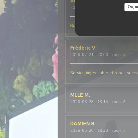
Alain
M
Ок, в
2026-07-25
- 12:30 - гости 4
Buonissimo
Frédéric
V
2026-07-21
- 20:00 - гости 5
Service impeccable et repas succul
MLLE
M
2026-06-28
- 13:15 - гости 2
DAMIEN
B
2026-06-26
- 19:30 - гости 3