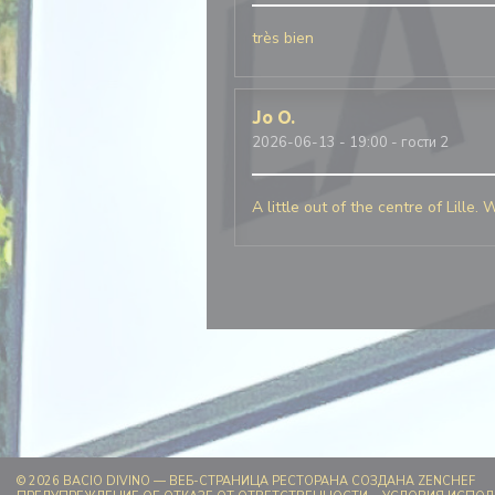
très bien
Jo
O
2026-06-13
- 19:00 - гости 2
A little out of the centre of Lill
((
© 2026 BACIO DIVINO — ВЕБ-СТРАНИЦА РЕСТОРАНА СОЗДАНА
ZENCHEF