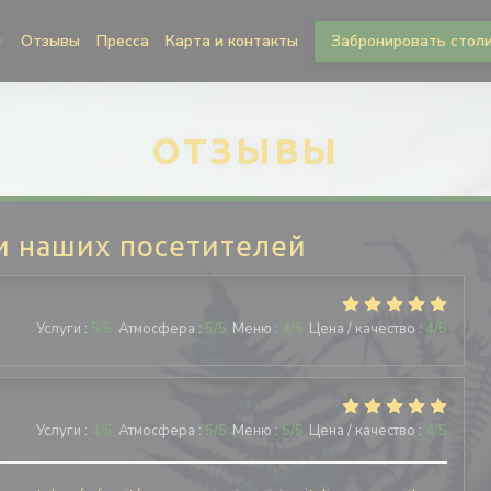
Отзывы
Пресса
Карта и контакты
Забронировать стол
ОТЗЫВЫ
и наших посетителей
Услуги
:
5
/5
Атмосфера
:
5
/5
Меню
:
4
/5
Цена / качество
:
4
/5
Услуги
:
4
/5
Атмосфера
:
5
/5
Меню
:
5
/5
Цена / качество
:
4
/5