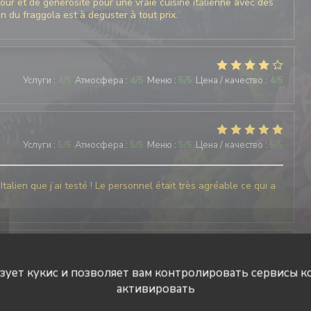
ur et de générosité pour une vraie cuisine italienne avec des
ron du fraggola est à deguster à tout prix.
Услуги
:
4
/5
Атмосфера
:
4
/5
Меню
:
5
/5
Цена / качество
:
4
/5
Услуги
:
5
/5
Атмосфера
:
5
/5
Меню
:
5
/5
Цена / качество
:
5
/5
talien que j’ai testé ! Le personnel était très agréable ce qui a
Услуги
:
5
/5
Атмосфера
:
3
/5
Меню
:
5
/5
Цена / качество
:
5
/5
ьзует кукис и позволяет вам контролировать сервисы к
активировать