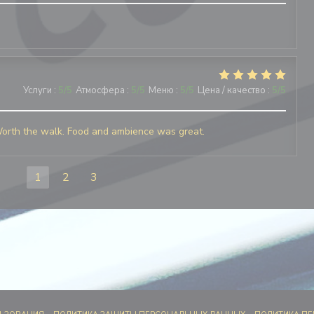
Услуги
:
5
/5
Атмосфера
:
5
/5
Меню
:
5
/5
Цена / качество
:
5
/5
e. Worth the walk. Food and ambience was great.
1
2
3
ОТКРЫВАЕТСЯ В НОВОМ ОКНЕ))