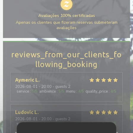
Avaliações 100% certificadas
Apenas os clientes que fizeram reservas submeteram
avaliações
reviews_from_our_clients_fo
llowing_booking
Aymeric
L
2026-08-01
- 20:00 - guests 2
service
:
5
/5
ambience
:
5
/5
menu
:
4
/5
quality_price
:
4
/5
Ludovic
L
2026-08-01
- 20:00 - guests 2
service
:
4
/5
ambience
:
5
/5
menu
:
5
/5
quality_price
:
4
/5