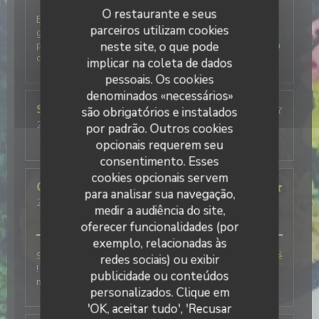
O restaurante e seus
Excellent accueil, beaucoup d'humour et de
parceiros utilizam cookies
générosité pour une vraie cuisine italienne avec des
produits frais. La glace basilic citron du fraggola est à
neste site, o que pode
deguster à tout prix.
implicar na coleta de dados
pessoais. Os cookies
denominados «necessários»
SYLVIE
M
são obrigatórios e instalados
2026-07-28
- 19:30 - guests 3
por padrão. Outros cookies
service
:
4
/5
ambience
:
4
/5
menu
:
5
/5
quality_price
:
4
/5
opcionais requerem seu
consentimento. Esses
cookies opcionais servem
Charlotte
F
para analisar sua navegação,
2026-06-06
- 12:30 - guests 6
medir a audiência do site,
service
:
5
/5
ambience
:
5
/5
menu
:
5
/5
quality_price
:
5
/5
oferecer funcionalidades (por
exemplo, relacionadas às
Simplement le meilleur restaurant Italien que j’ai testé
redes sociais) ou exibir
! Le personnel était très agréable ce qui a rendu le
publicidade ou conteúdos
moment encore meilleur !
personalizados. Clique em
'OK, aceitar tudo', 'Recusar