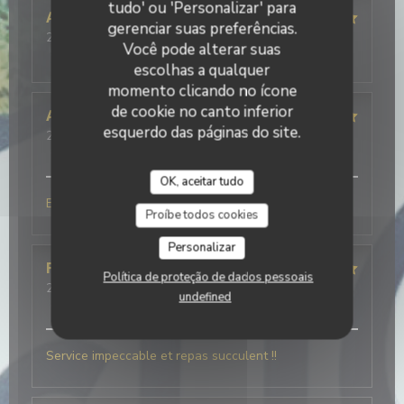
tudo' ou 'Personalizar' para
Alison
B
gerenciar suas preferências.
2026-07-25
- 19:30 - guests 4
Você pode alterar suas
service
:
5
/5
ambience
:
3
/5
menu
:
5
/5
quality_price
:
5
/5
escolhas a qualquer
momento clicando no ícone
de cookie no canto inferior
Alain
M
esquerdo das páginas do site.
2026-07-25
- 12:30 - guests 4
service
:
5
/5
ambience
:
5
/5
menu
:
5
/5
quality_price
:
5
/5
OK, aceitar tudo
Buonissimo
Proíbe todos cookies
Personalizar
Frédéric
V
Política de proteção de dados pessoais
2026-07-21
- 20:00 - guests 5
undefined
service
:
5
/5
ambience
:
5
/5
menu
:
5
/5
quality_price
:
5
/5
Service impeccable et repas succulent !!