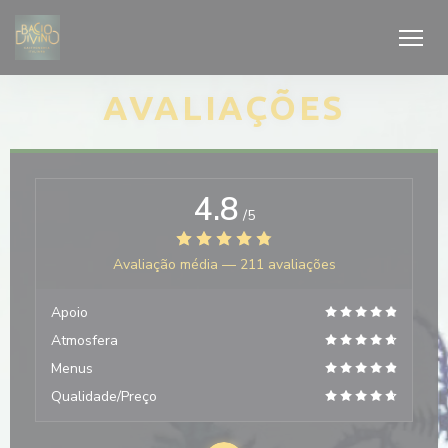
Painel de Gerenciamento de Cookies
AVALIAÇÕES
4.8
/5
Avaliação média —
211 avaliações
Apoio
Atmosfera
Menus
Qualidade/Preço