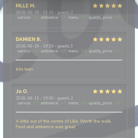
MLLE
M
2026-06-28
- 13:15 - guests 2
service
:
5
/5
ambience
:
5
/5
menu
:
5
/5
quality_price
:
3
/5
DAMIEN
B
2026-06-26
- 19:30 - guests 3
service
:
5
/5
ambience
:
5
/5
menu
:
5
/5
quality_price
:
5
/5
très bien
Jo
O
2026-06-13
- 19:00 - guests 2
service
:
5
/5
ambience
:
5
/5
menu
:
5
/5
quality_price
:
5
/5
A little out of the centre of Lille. Worth the walk.
Food and ambience was great.