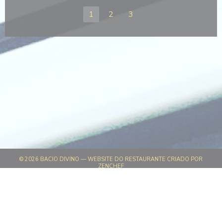
1
2
3
© 2026 BACIO DIVINO — WEBSITE DO RESTAURANTE CRIADO POR
((ABRE NUMA NOVA JANELA))
ZENCHEF
((ABRE NUMA NOVA JANELA))
AVISO LEGAL
((ABRE NUMA NOVA JANELA)
TERMOS DE UTILIZAÇÃO
((ABRE NUMA NOV
POLÍTICA DE PROTEÇÃO DE DADOS PESSOAIS
((ABRE NUMA NOVA JANELA))
POLÍTICA DE COOKIES