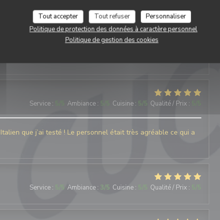
ur et de générosité pour une vraie cuisine italienne avec des
ron du fraggola est à deguster à tout prix.
Tout accepter
Tout refuser
Personnaliser
Politique de protection des données à caractère personnel
Politique de gestion des cookies
Service
:
4
/5
Ambiance
:
4
/5
Cuisine
:
5
/5
Qualité / Prix
:
4
/5
Service
:
5
/5
Ambiance
:
5
/5
Cuisine
:
5
/5
Qualité / Prix
:
5
/5
talien que j’ai testé ! Le personnel était très agréable ce qui a
Service
:
5
/5
Ambiance
:
3
/5
Cuisine
:
5
/5
Qualité / Prix
:
5
/5