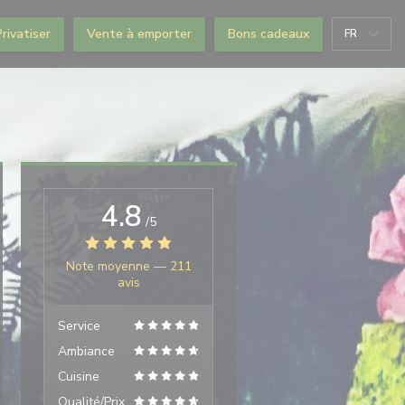
Privatiser
Vente à emporter
Bons cadeaux
FR
4.8
/5
Note moyenne —
211
avis
Service
Ambiance
Cuisine
Qualité/Prix