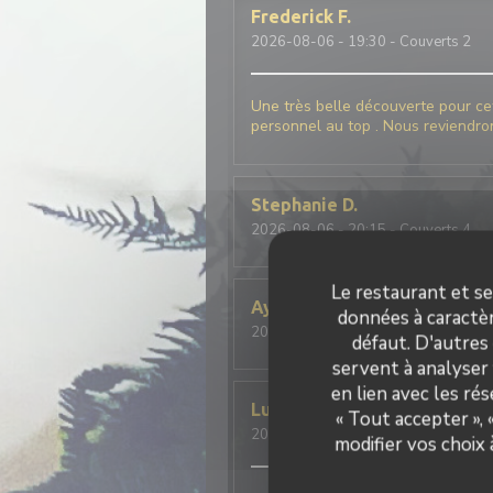
Frederick
F
2026-08-06
- 19:30 - Couverts 2
Une très belle découverte pour ce
personnel au top . Nous reviendro
Stephanie
D
2026-08-06
- 20:15 - Couverts 4
Le restaurant et se
Aymeric
L
données à caractèr
2026-08-01
- 20:00 - Couverts 2
défaut. D'autres
servent à analyser 
en lien avec les ré
Ludovic
L
« Tout accepter »,
2026-08-01
- 20:00 - Couverts 2
modifier vos choix