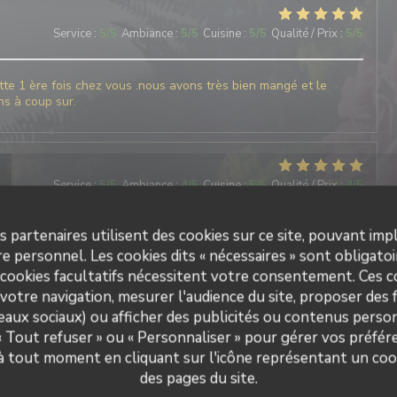
Service
:
5
/5
Ambiance
:
5
/5
Cuisine
:
5
/5
Qualité / Prix
:
5
/5
tte 1 ère fois chez vous .nous avons très bien mangé et le
ns à coup sur.
Service
:
5
/5
Ambiance
:
4
/5
Cuisine
:
5
/5
Qualité / Prix
:
4
/5
s partenaires utilisent des cookies sur ce site, pouvant impl
e personnel. Les cookies dits « nécessaires » sont obligatoir
Service
:
5
/5
Ambiance
:
5
/5
Cuisine
:
4
/5
Qualité / Prix
:
4
/5
 cookies facultatifs nécessitent votre consentement. Ces co
votre navigation, mesurer l'audience du site, proposer des f
seaux sociaux) ou afficher des publicités ou contenus person
 « Tout refuser » ou « Personnaliser » pour gérer vos préfé
Service
:
4
/5
Ambiance
:
5
/5
Cuisine
:
5
/5
Qualité / Prix
:
4
/5
 à tout moment en cliquant sur l'icône représentant un coo
des pages du site.