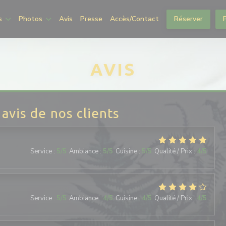
s
Photos
Avis
Presse
Accès/Contact
Réserver
AVIS
 avis de nos clients
Service
:
5
/5
Ambiance
:
5
/5
Cuisine
:
5
/5
Qualité / Prix
:
4
/5
Service
:
5
/5
Ambiance
:
4
/5
Cuisine
:
4
/5
Qualité / Prix
:
4
/5