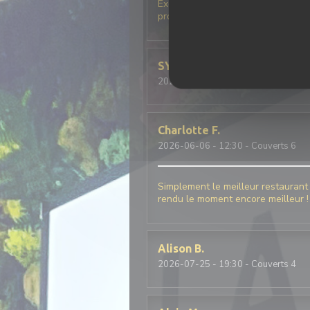
Excellent accueil, beaucoup d'humo
produits frais. La glace basilic cit
SYLVIE
M
2026-07-28
- 19:30 - Couverts 3
Charlotte
F
2026-06-06
- 12:30 - Couverts 6
Simplement le meilleur restaurant I
rendu le moment encore meilleur !
Alison
B
2026-07-25
- 19:30 - Couverts 4