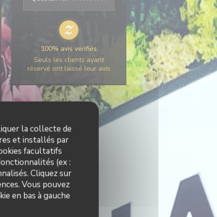
100% avis vérifiés
Seuls les clients ayant
réservé ont laissé leur avis
iquer la collecte de
es et installés par
okies facultatifs
onctionnalités (ex :
nalisés. Cliquez sur
rences. Vous pouvez
kie en bas à gauche