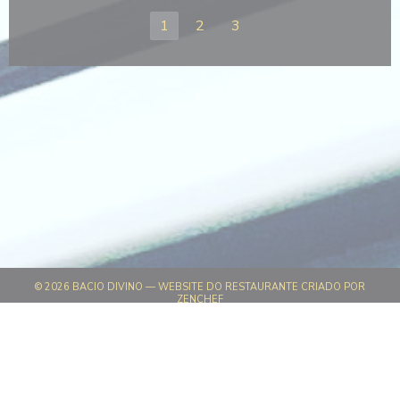
1
2
3
© 2026 BACIO DIVINO — WEBSITE DO RESTAURANTE CRIADO POR
((ABRE NUMA NOVA JANELA))
ZENCHEF
((ABRE NUMA NOVA JANELA))
AVISO LEGAL
((ABRE NUMA NOVA JANELA)
TERMOS DE UTILIZAÇÃO
((ABRE NUMA NOV
POLÍTICA DE PROTEÇÃO DE DADOS PESSOAIS
((ABRE NUMA NOVA JANELA))
POLÍTICA DE COOKIES