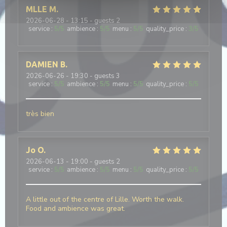
MLLE
M
2026-06-28
- 13:15 - guests 2
service
:
5
/5
ambience
:
5
/5
menu
:
5
/5
quality_price
:
3
/5
DAMIEN
B
2026-06-26
- 19:30 - guests 3
service
:
5
/5
ambience
:
5
/5
menu
:
5
/5
quality_price
:
5
/5
très bien
Jo
O
2026-06-13
- 19:00 - guests 2
service
:
5
/5
ambience
:
5
/5
menu
:
5
/5
quality_price
:
5
/5
A little out of the centre of Lille. Worth the walk.
Food and ambience was great.