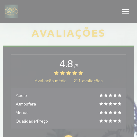
Painel de Gerenciamento de Cookies
AVALIAÇÕES
4.8
/5
Avaliação média —
211 avaliações
Apoio
Atmosfera
Menus
Qualidade/Preço