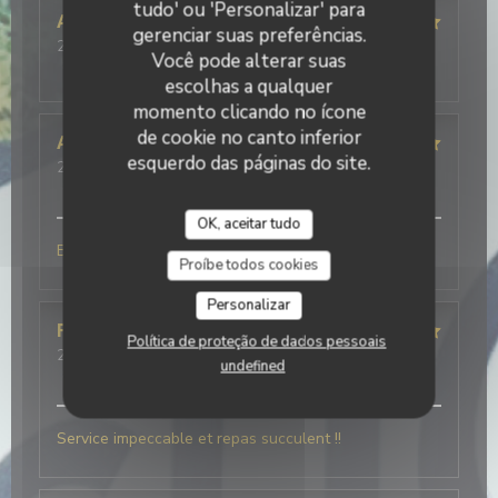
tudo' ou 'Personalizar' para
Alison
B
gerenciar suas preferências.
2026-07-25
- 19:30 - guests 4
Você pode alterar suas
service
:
5
/5
ambience
:
3
/5
menu
:
5
/5
quality_price
:
5
/5
escolhas a qualquer
momento clicando no ícone
de cookie no canto inferior
Alain
M
esquerdo das páginas do site.
2026-07-25
- 12:30 - guests 4
service
:
5
/5
ambience
:
5
/5
menu
:
5
/5
quality_price
:
5
/5
OK, aceitar tudo
Buonissimo
Proíbe todos cookies
Personalizar
Frédéric
V
Política de proteção de dados pessoais
2026-07-21
- 20:00 - guests 5
undefined
service
:
5
/5
ambience
:
5
/5
menu
:
5
/5
quality_price
:
5
/5
Service impeccable et repas succulent !!