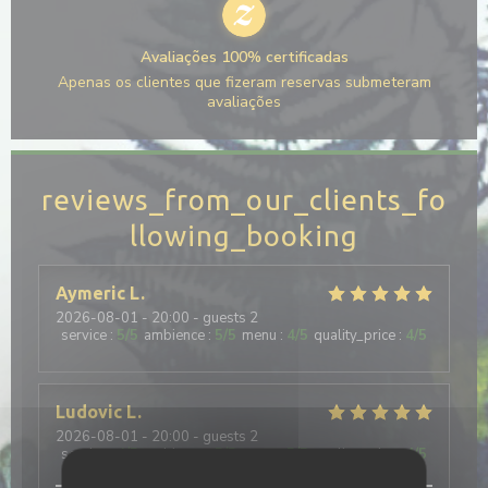
Avaliações 100% certificadas
Apenas os clientes que fizeram reservas submeteram
avaliações
reviews_from_our_clients_fo
llowing_booking
Aymeric
L
2026-08-01
- 20:00 - guests 2
service
:
5
/5
ambience
:
5
/5
menu
:
4
/5
quality_price
:
4
/5
Ludovic
L
2026-08-01
- 20:00 - guests 2
service
:
4
/5
ambience
:
5
/5
menu
:
5
/5
quality_price
:
4
/5