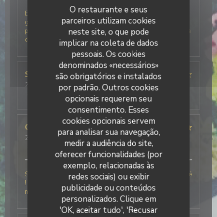
O restaurante e seus
Excellent accueil, beaucoup d'humour et de
parceiros utilizam cookies
générosité pour une vraie cuisine italienne avec des
produits frais. La glace basilic citron du fraggola est à
neste site, o que pode
deguster à tout prix.
implicar na coleta de dados
pessoais. Os cookies
denominados «necessários»
SYLVIE
M
são obrigatórios e instalados
2026-07-28
- 19:30 - guests 3
por padrão. Outros cookies
service
:
4
/5
ambience
:
4
/5
menu
:
5
/5
quality_price
:
4
/5
opcionais requerem seu
consentimento. Esses
cookies opcionais servem
Charlotte
F
para analisar sua navegação,
2026-06-06
- 12:30 - guests 6
medir a audiência do site,
service
:
5
/5
ambience
:
5
/5
menu
:
5
/5
quality_price
:
5
/5
oferecer funcionalidades (por
exemplo, relacionadas às
Simplement le meilleur restaurant Italien que j’ai testé
redes sociais) ou exibir
! Le personnel était très agréable ce qui a rendu le
publicidade ou conteúdos
moment encore meilleur !
personalizados. Clique em
'OK, aceitar tudo', 'Recusar