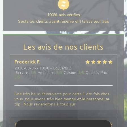
100% avis vérifiés
Seuls les clients ayant réservé ont laissé leur avis
Les avis de nos clients
Frederick
F
2026-08-06
- 19:30 - Couverts 2
Service
:
5
/5
Ambiance
:
5
/5
Cuisine
:
5
/5
Qualité / Prix
:
5
/5
Une très belle découverte pour cette 1 ère fois chez
vous .nous avons très bien mangé et le personnel au
top . Nous reviendrons à coup sur.
Stephanie
D