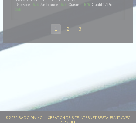
2026-06-28
- 13:15 - Couverts 2
Service
:
5
/5
Ambiance
:
5
/5
Cuisine
:
5
/5
Qualité / Prix
:
3
/5
1
2
3
© 2026 BACIO DIVINO — CRÉATION DE SITE INTERNET RESTAURANT AVEC
((OUVRE UNE NOUVELLE FENÊTRE))
ZENCHEF
((OUVRE UNE NOUVELLE FENÊT
MENTIONS LÉGALES