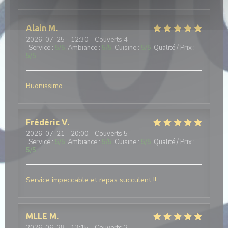
Alain
M
2026-07-25
- 12:30 - Couverts 4
Service
:
5
/5
Ambiance
:
5
/5
Cuisine
:
5
/5
Qualité / Prix
:
5
/5
Buonissimo
Frédéric
V
2026-07-21
- 20:00 - Couverts 5
Service
:
5
/5
Ambiance
:
5
/5
Cuisine
:
5
/5
Qualité / Prix
:
5
/5
Service impeccable et repas succulent !!
MLLE
M