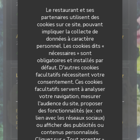
2026-08-06
- 20:15 - Couverts 4
Service
:
5
/5
Ambiance
Le restaurant et ses
:
4
/5
Cuisine
:
5
/5
Qualité / Prix
:
4
/5
partenaires utilisent des
cookies sur ce site, pouvant
impliquer la collecte de
Aymeric
L
données à caractère
2026-08-01
- 20:00 - Couverts 2
personnel. Les cookies dits «
Service
:
5
/5
Ambiance
:
5
/5
Cuisine
:
4
/5
Qualité / Prix
:
nécessaires » sont
4
/5
obligatoires et installés par
défaut. D'autres cookies
facultatifs nécessitent votre
Ludovic
L
consentement. Ces cookies
2026-08-01
- 20:00 - Couverts 2
Service
:
4
/5
Ambiance
:
5
/5
Cuisine
:
5
/5
Qualité / Prix
:
facultatifs servent à analyser
4
/5
votre navigation, mesurer
l'audience du site, proposer
des fonctionnalités (ex : en
Excellent accueil, beaucoup d'humour et de
générosité pour une vraie cuisine italienne avec des
lien avec les réseaux sociaux)
produits frais. La glace basilic citron du fraggola est à
ou afficher des publicités ou
deguster à tout prix.
contenus personnalisés.
Cliquez sur « Tout accepter »,