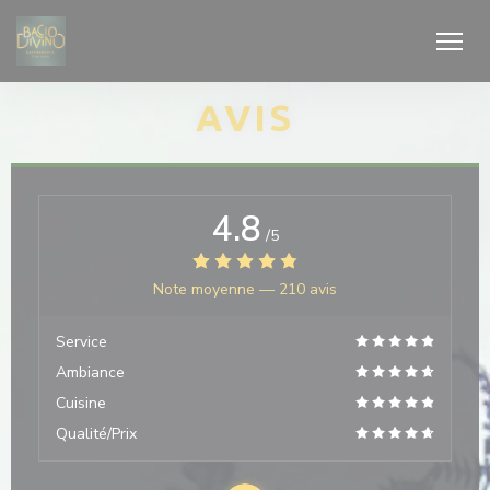
Personnalisation de vos choix en matière de cookies
AVIS
4.8
/5
Note moyenne —
210 avis
Service
Ambiance
Cuisine
Qualité/Prix