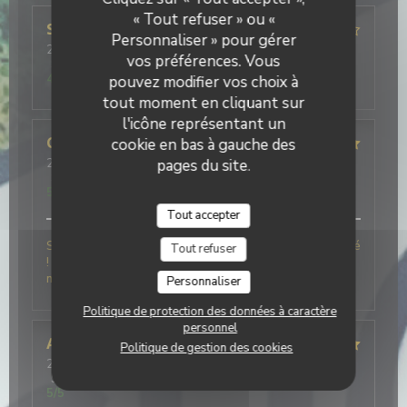
« Tout refuser » ou «
SYLVIE
M
Personnaliser » pour gérer
2026-07-28
- 19:30 - Couverts 3
vos préférences. Vous
Service
:
4
/5
Ambiance
:
4
/5
Cuisine
:
5
/5
Qualité / Prix
:
4
/5
pouvez modifier vos choix à
tout moment en cliquant sur
l'icône représentant un
Charlotte
cookie en bas à gauche des
F
2026-06-06
- 12:30 - Couverts 6
pages du site.
Service
:
5
/5
Ambiance
:
5
/5
Cuisine
:
5
/5
Qualité / Prix
:
5
/5
Tout accepter
Simplement le meilleur restaurant Italien que j’ai testé
Tout refuser
! Le personnel était très agréable ce qui a rendu le
moment encore meilleur !
Personnaliser
Politique de protection des données à caractère
personnel
Alison
B
Politique de gestion des cookies
2026-07-25
- 19:30 - Couverts 4
Service
:
5
/5
Ambiance
:
3
/5
Cuisine
:
5
/5
Qualité / Prix
:
5
/5