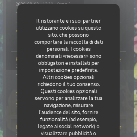
2026-08-08
- 12:30 - Ospiti 3
Servizio
:
5
/5
Atmosfera
:
5
/5
Cucina
:
5
/5
Qualità /
Prezzo
:
5
/5
Il ristorante e i suoi partner
utilizzano cookies su questo
Excellent tant au point de vue accueil que
sito, che possono
restauration. Viva l'Italia. À recommander.
comportare la raccolta di dati
personali. I cookies
denominati «necessari» sono
Pierre
B
obbligatori e installati per
2026-08-08
- 12:30 - Ospiti 2
impostazione predefinita.
Servizio
:
5
/5
Atmosfera
:
5
/5
Cucina
:
5
/5
Qualità /
Prezzo
:
5
/5
Altri cookies opzionali
richiedono il tuo consenso.
Questi cookies opzionali
Des plats, excellent, un service au Top, notamment le
servono per analizzare la tua
serveur, humour, gentillesse et professionnalisme.
navigazione, misurare
Bravo à cet établissement, nous reviendrons.
l'audience del sito, fornire
funzionalità (ad esempio,
legate ai social network) o
Herve
V
visualizzare pubblicità o
2026-08-07
- 20:00 - Ospiti 4