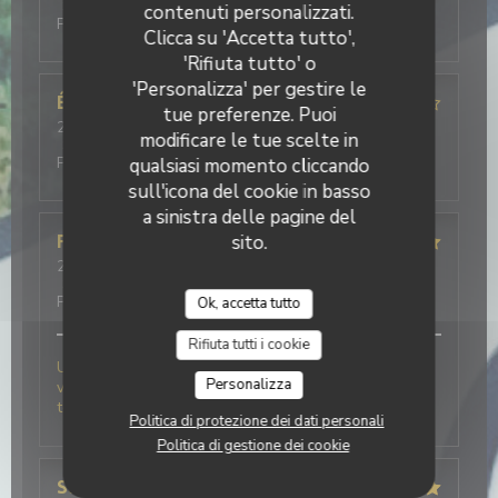
Servizio
:
5
/5
Atmosfera
:
5
/5
Cucina
:
5
/5
Qualità /
contenuti personalizzati.
Prezzo
:
4
/5
Clicca su 'Accetta tutto',
'Rifiuta tutto' o
'Personalizza' per gestire le
Édouard
S
tue preferenze. Puoi
2026-08-06
- 19:30 - Ospiti 2
modificare le tue scelte in
Servizio
:
5
/5
Atmosfera
:
4
/5
Cucina
:
4
/5
Qualità /
Prezzo
:
4
/5
qualsiasi momento cliccando
sull'icona del cookie in basso
a sinistra delle pagine del
sito.
Frederick
F
2026-08-06
- 19:30 - Ospiti 2
Servizio
:
5
/5
Atmosfera
:
5
/5
Cucina
:
5
/5
Qualità /
Prezzo
:
5
/5
Ok, accetta tutto
Rifiuta tutti i cookie
Une très belle découverte pour cette 1 ère fois chez
Personalizza
vous .nous avons très bien mangé et le personnel au
top . Nous reviendrons à coup sur.
Politica di protezione dei dati personali
Politica di gestione dei cookie
Stephanie
D