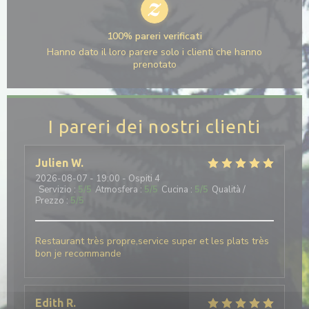
100% pareri verificati
Hanno dato il loro parere solo i clienti che hanno
prenotato
I pareri dei nostri clienti
Julien
W
2026-08-07
- 19:00 - Ospiti 4
Servizio
:
5
/5
Atmosfera
:
5
/5
Cucina
:
5
/5
Qualità /
Prezzo
:
5
/5
Restaurant très propre,service super et les plats très
bon je recommande
Edith
R