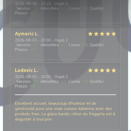
2026-08-06
- 20:15 - Ospiti 4
Servizio
:
5
/5
Atmosfera
:
4
/5
Cucina
:
5
/5
Qualità /
Prezzo
:
4
/5
Aymeric
L
2026-08-01
- 20:00 - Ospiti 2
Servizio
:
5
/5
Atmosfera
:
5
/5
Cucina
:
4
/5
Qualità /
Prezzo
:
4
/5
Ludovic
L
2026-08-01
- 20:00 - Ospiti 2
Servizio
:
4
/5
Atmosfera
:
5
/5
Cucina
:
5
/5
Qualità /
Prezzo
:
4
/5
Excellent accueil, beaucoup d'humour et de
générosité pour une vraie cuisine italienne avec des
produits frais. La glace basilic citron du fraggola est à
deguster à tout prix.