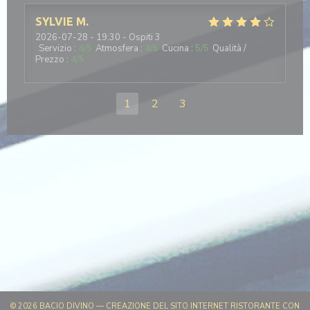
SYLVIE
M
2026-07-28
- 19:30 - Ospiti 3
Servizio
:
4
/5
Atmosfera
:
4
/5
Cucina
:
5
/5
Qualità /
Prezzo
:
4
/5
1
2
3
© 2026 BACIO DIVINO — CREAZIONE DEL SITO INTERNET RISTORANTE CON