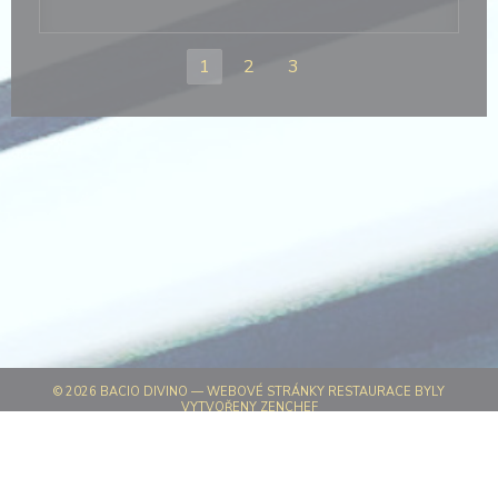
1
2
3
© 2026 BACIO DIVINO — WEBOVÉ STRÁNKY RESTAURACE BYLY
((OTEVŘE SE V NOVÉM OKNĚ))
VYTVOŘENY
ZENCHEF
((OTEVŘE SE V NOVÉM OKN
ODMÍTNUTÍ ODPOVĚDNOSTI
((OTEVŘE SE V NOVÉM OKNĚ))
PODMÍNKY POUŽITÍ
((OTEVŘE SE V NOVÉM