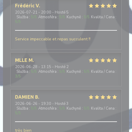
Frédéric
V
2026-07-21
- 20:00 - Hosté 5
Služba
:
5
/5
Atmosféra
:
5
/5
Kuchyně
:
5
/5
Kvalita / Cena
:
5
/5
Service impeccable et repas succulent !!
MLLE
M
2026-06-28
- 13:15 - Hosté 2
Služba
:
5
/5
Atmosféra
:
5
/5
Kuchyně
:
5
/5
Kvalita / Cena
:
3
/5
DAMIEN
B
2026-06-26
- 19:30 - Hosté 3
Služba
:
5
/5
Atmosféra
:
5
/5
Kuchyně
:
5
/5
Kvalita / Cena
:
5
/5
très bien