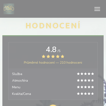
Panel pro správu cookies
HODNOCENÍ
4.8
/5
Průměrné hodnocení —
210 hodnoceni
Služba
Atmosféra
Menu
Kvalita/Cena