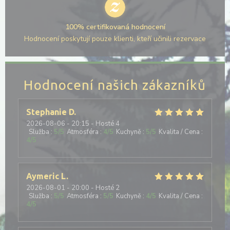
100% certifikovaná hodnocení
Hodnocení poskytují pouze klienti, kteří učinili rezervace
Hodnocení našich zákazníků
Stephanie
D
2026-08-06
- 20:15 - Hosté 4
Služba
:
5
/5
Atmosféra
:
4
/5
Kuchyně
:
5
/5
Kvalita / Cena
:
4
/5
Aymeric
L
2026-08-01
- 20:00 - Hosté 2
Služba
:
5
/5
Atmosféra
:
5
/5
Kuchyně
:
4
/5
Kvalita / Cena
:
4
/5