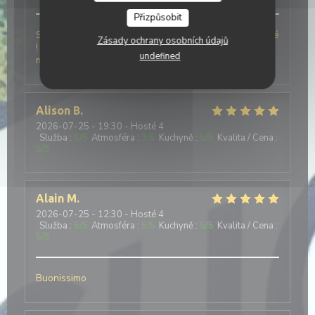
Přizpůsobit
Simplement le meilleur restaurant Italien que j’ai testé
Zásady ochrany osobních údajů
! Le personnel était très agréable ce qui a rendu le
undefined
moment encore meilleur !
Alison
B
2026-07-25
- 19:30 - Hosté 4
Služba
:
5
/5
Atmosféra
:
3
/5
Kuchyně
:
5
/5
Kvalita / Cena
:
5
/5
Alain
M
2026-07-25
- 12:30 - Hosté 4
Služba
:
5
/5
Atmosféra
:
5
/5
Kuchyně
:
5
/5
Kvalita / Cena
:
5
/5
Buonissimo