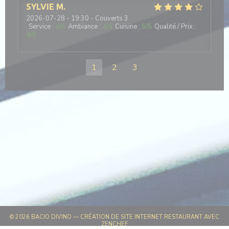
SYLVIE
M
2026-07-28
- 19:30 - Couverts 3
Service
:
4
/5
Ambiance
:
4
/5
Cuisine
:
5
/5
Qualité / Prix
:
4
/5
1
2
3
© 2026 BACIO DIVINO — CRÉATION DE SITE INTERNET RESTAURANT AVEC
((OUVRE UNE NOUVELLE FENÊTRE))
ZENCHEF