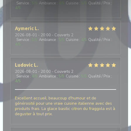
Service
:
5
/5
Ambiance
:
4
/5
Cuisine
:
5
/5
Qualité / Prix
:
4
/5
Aymeric
L
2026-08-01
- 20:00 - Couverts 2
Service
:
5
/5
Ambiance
:
5
/5
Cuisine
:
4
/5
Qualité / Prix
:
4
/5
Ludovic
L
2026-08-01
- 20:00 - Couverts 2
Service
:
4
/5
Ambiance
:
5
/5
Cuisine
:
5
/5
Qualité / Prix
:
4
/5
Excellent accueil, beaucoup d'humour et de
générosité pour une vraie cuisine italienne avec des
produits frais. La glace basilic citron du fraggola est à
deguster à tout prix.