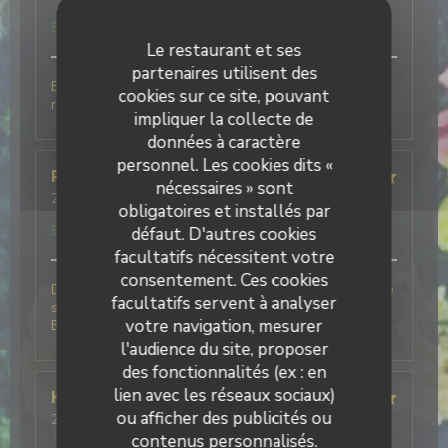
Service
:
5
/5
Ambiance
:
5
/5
Cuisine
:
5
/5
Qualité / Prix
:
5
/5
Le restaurant et ses
partenaires utilisent des
Excellent tant au point de vue accueil que
cookies sur ce site, pouvant
restauration. Viva l'Italia. À recommander.
impliquer la collecte de
données à caractère
personnel. Les cookies dits «
Pierre
B
nécessaires » sont
2026-08-08
- 12:30 - Couverts 2
obligatoires et installés par
Service
:
5
/5
Ambiance
:
5
/5
Cuisine
:
5
/5
Qualité / Prix
:
5
/5
défaut. D'autres cookies
facultatifs nécessitent votre
consentement. Ces cookies
Des plats, excellent, un service au Top, notamment le
facultatifs servent à analyser
serveur, humour, gentillesse et professionnalisme.
votre navigation, mesurer
Bravo à cet établissement, nous reviendrons.
l'audience du site, proposer
des fonctionnalités (ex : en
lien avec les réseaux sociaux)
Herve
V
ou afficher des publicités ou
2026-08-07
- 20:00 - Couverts 4
Service
:
5
/5
Ambiance
:
5
/5
Cuisine
:
5
/5
Qualité / Prix
:
contenus personnalisés.