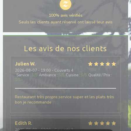
100% avis vérifiés
Seuls les clients ayant réservé ont laissé leur avis
Les avis de nos clients
Julien
W
2026-08-07
- 19:00 - Couverts 4
Service
:
5
/5
Ambiance
:
5
/5
Cuisine
:
5
/5
Qualité / Prix
:
5
/5
Restaurant très propre,service super et les plats très
bon je recommande
Edith
R
2026-08-08
- 12:30 - Couverts 3