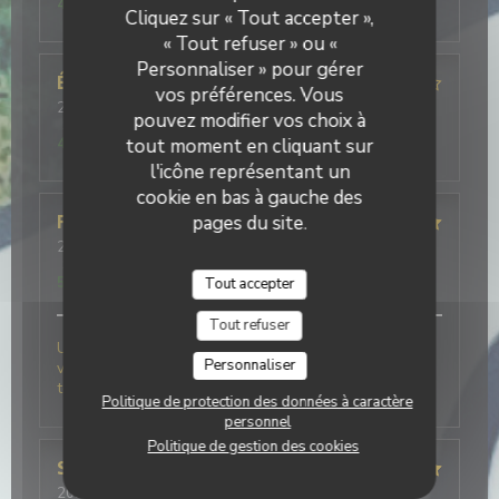
4
/5
Cliquez sur « Tout accepter »,
« Tout refuser » ou «
Personnaliser » pour gérer
Édouard
S
vos préférences. Vous
2026-08-06
- 19:30 - Couverts 2
pouvez modifier vos choix à
Service
:
5
/5
Ambiance
:
4
/5
Cuisine
:
4
/5
Qualité / Prix
:
4
/5
tout moment en cliquant sur
l'icône représentant un
cookie en bas à gauche des
pages du site.
Frederick
F
2026-08-06
- 19:30 - Couverts 2
Service
:
5
/5
Ambiance
:
5
/5
Cuisine
:
5
/5
Qualité / Prix
:
5
/5
Tout accepter
Tout refuser
Une très belle découverte pour cette 1 ère fois chez
Personnaliser
vous .nous avons très bien mangé et le personnel au
top . Nous reviendrons à coup sur.
Politique de protection des données à caractère
personnel
Politique de gestion des cookies
Stephanie
D
2026-08-06
- 20:15 - Couverts 4