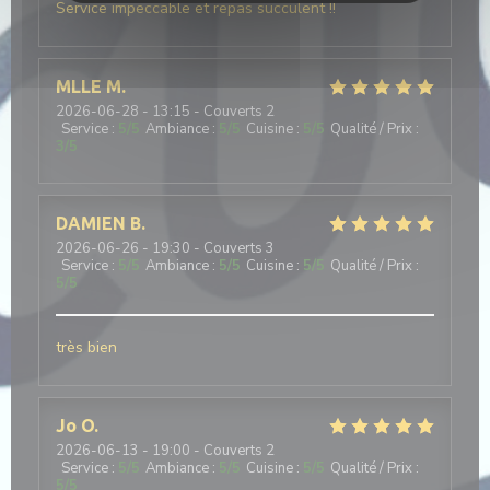
Service impeccable et repas succulent !!
MLLE
M
2026-06-28
- 13:15 - Couverts 2
Service
:
5
/5
Ambiance
:
5
/5
Cuisine
:
5
/5
Qualité / Prix
:
3
/5
DAMIEN
B
2026-06-26
- 19:30 - Couverts 3
Service
:
5
/5
Ambiance
:
5
/5
Cuisine
:
5
/5
Qualité / Prix
:
5
/5
très bien
Jo
O
2026-06-13
- 19:00 - Couverts 2
Service
:
5
/5
Ambiance
:
5
/5
Cuisine
:
5
/5
Qualité / Prix
:
5
/5