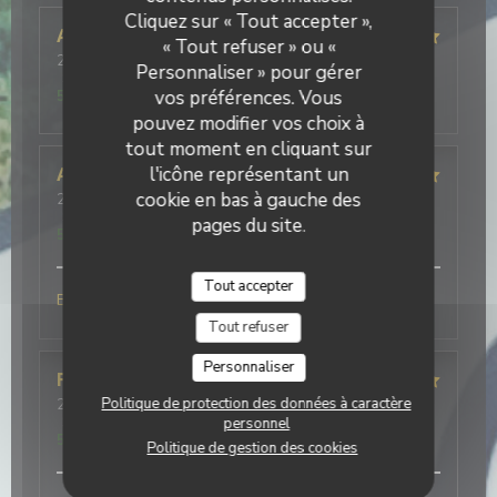
Cliquez sur « Tout accepter »,
Alison
B
« Tout refuser » ou «
2026-07-25
- 19:30 - Couverts 4
Personnaliser » pour gérer
Service
:
5
/5
Ambiance
:
3
/5
Cuisine
:
5
/5
Qualité / Prix
:
vos préférences. Vous
5
/5
pouvez modifier vos choix à
tout moment en cliquant sur
l'icône représentant un
Alain
M
cookie en bas à gauche des
2026-07-25
- 12:30 - Couverts 4
Service
:
5
/5
Ambiance
:
5
/5
Cuisine
:
5
/5
Qualité / Prix
:
pages du site.
5
/5
Tout accepter
Buonissimo
Tout refuser
Personnaliser
Frédéric
V
Politique de protection des données à caractère
2026-07-21
- 20:00 - Couverts 5
Service
:
5
/5
Ambiance
:
5
/5
Cuisine
:
5
/5
Qualité / Prix
:
personnel
5
/5
Politique de gestion des cookies