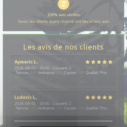
100% avis vérifiés
Seuls les clients ayant réservé ont laissé leur avis
Les avis de nos clients
Aymeric
L
2026-08-01
- 20:00 - Couverts 2
Service
:
5
/5
Ambiance
:
5
/5
Cuisine
:
4
/5
Qualité / Prix
:
4
/5
Ludovic
L
2026-08-01
- 20:00 - Couverts 2
Service
:
4
/5
Ambiance
:
5
/5
Cuisine
:
5
/5
Qualité / Prix
:
4
/5