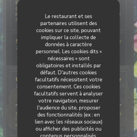
Excellent accueil, beaucoup d'humour et de
générosité pour une vraie cuisine italienne avec des
produits frais. La glace basilic citron du fraggola est à
Le restaurant et ses
deguster à tout prix.
partenaires utilisent des
cookies sur ce site, pouvant
impliquer la collecte de
SYLVIE
M
données à caractère
2026-07-28
- 19:30 - Couverts 3
personnel. Les cookies dits «
Service
:
4
/5
Ambiance
:
4
/5
Cuisine
:
5
/5
Qualité / Prix
:
4
/5
nécessaires » sont
obligatoires et installés par
défaut. D'autres cookies
facultatifs nécessitent votre
Charlotte
F
consentement. Ces cookies
2026-06-06
- 12:30 - Couverts 6
Service
:
5
/5
Ambiance
:
5
/5
Cuisine
:
5
/5
Qualité / Prix
:
facultatifs servent à analyser
5
/5
votre navigation, mesurer
l'audience du site, proposer
Simplement le meilleur restaurant Italien que j’ai testé
des fonctionnalités (ex : en
! Le personnel était très agréable ce qui a rendu le
lien avec les réseaux sociaux)
moment encore meilleur !
ou afficher des publicités ou
contenus personnalisés.