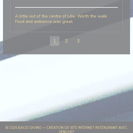
A little out of the centre of Lille. Worth the walk.
Food and ambience was great.
1
2
3
© 2026 BACIO DIVINO — CRÉATION DE SITE INTERNET RESTAURANT AVEC
((OUVRE UNE NOUVELLE FENÊTRE))
ZENCHEF