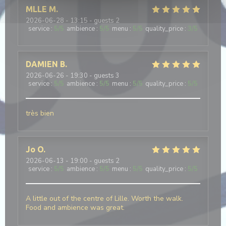
MLLE
M
2026-06-28
- 13:15 - guests 2
service
:
5
/5
ambience
:
5
/5
menu
:
5
/5
quality_price
:
3
/5
DAMIEN
B
2026-06-26
- 19:30 - guests 3
service
:
5
/5
ambience
:
5
/5
menu
:
5
/5
quality_price
:
5
/5
très bien
Jo
O
2026-06-13
- 19:00 - guests 2
service
:
5
/5
ambience
:
5
/5
menu
:
5
/5
quality_price
:
5
/5
A little out of the centre of Lille. Worth the walk.
Food and ambience was great.