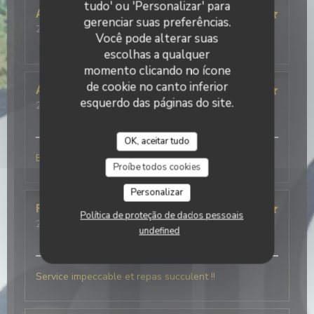
tudo' ou 'Personalizar' para
Alison
B
gerenciar suas preferências.
2026-07-25
- 19:30 - guests 4
Você pode alterar suas
service
:
5
/5
ambience
:
3
/5
menu
:
5
/5
quality_price
:
5
/5
escolhas a qualquer
momento clicando no ícone
de cookie no canto inferior
Alain
M
esquerdo das páginas do site.
2026-07-25
- 12:30 - guests 4
service
:
5
/5
ambience
:
5
/5
menu
:
5
/5
quality_price
:
5
/5
OK, aceitar tudo
Buonissimo
Proíbe todos cookies
Personalizar
Frédéric
V
Política de proteção de dados pessoais
2026-07-21
- 20:00 - guests 5
undefined
service
:
5
/5
ambience
:
5
/5
menu
:
5
/5
quality_price
:
5
/5
Service impeccable et repas succulent !!