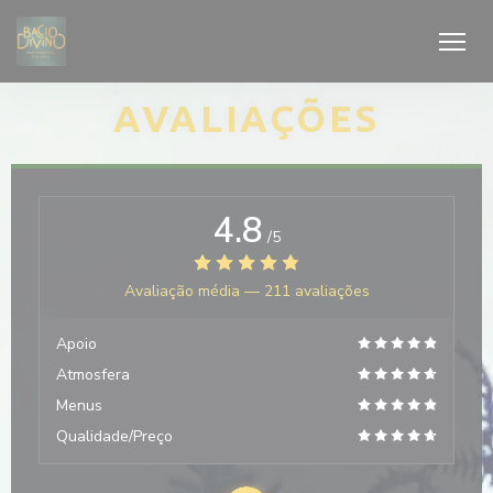
Painel de Gerenciamento de Cookies
AVALIAÇÕES
4.8
/5
Avaliação média —
211 avaliações
Apoio
Atmosfera
Menus
Qualidade/Preço