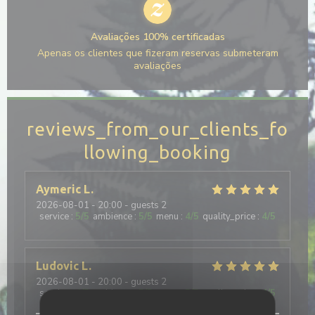
Avaliações 100% certificadas
Apenas os clientes que fizeram reservas submeteram
avaliações
reviews_from_our_clients_fo
llowing_booking
Aymeric
L
2026-08-01
- 20:00 - guests 2
service
:
5
/5
ambience
:
5
/5
menu
:
4
/5
quality_price
:
4
/5
Ludovic
L
2026-08-01
- 20:00 - guests 2
service
:
4
/5
ambience
:
5
/5
menu
:
5
/5
quality_price
:
4
/5