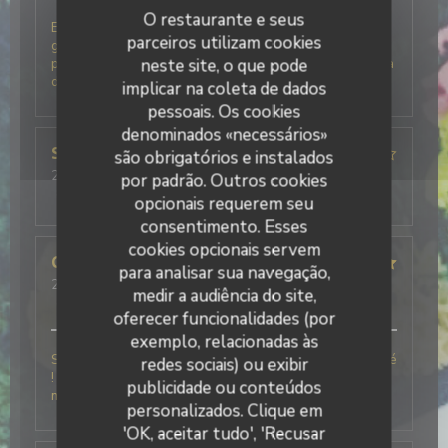
O restaurante e seus
Excellent accueil, beaucoup d'humour et de
parceiros utilizam cookies
générosité pour une vraie cuisine italienne avec des
produits frais. La glace basilic citron du fraggola est à
neste site, o que pode
deguster à tout prix.
implicar na coleta de dados
pessoais. Os cookies
denominados «necessários»
SYLVIE
M
são obrigatórios e instalados
2026-07-28
- 19:30 - guests 3
por padrão. Outros cookies
service
:
4
/5
ambience
:
4
/5
menu
:
5
/5
quality_price
:
4
/5
opcionais requerem seu
consentimento. Esses
cookies opcionais servem
Charlotte
F
para analisar sua navegação,
2026-06-06
- 12:30 - guests 6
medir a audiência do site,
service
:
5
/5
ambience
:
5
/5
menu
:
5
/5
quality_price
:
5
/5
oferecer funcionalidades (por
exemplo, relacionadas às
Simplement le meilleur restaurant Italien que j’ai testé
redes sociais) ou exibir
! Le personnel était très agréable ce qui a rendu le
publicidade ou conteúdos
moment encore meilleur !
personalizados. Clique em
'OK, aceitar tudo', 'Recusar