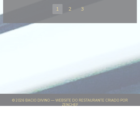
1
2
3
© 2026 BACIO DIVINO — WEBSITE DO RESTAURANTE CRIADO POR
((ABRE NUMA NOVA JANELA))
ZENCHEF
((ABRE NUMA NOVA JANELA))
AVISO LEGAL
((ABRE NUMA NOVA JANELA)
TERMOS DE UTILIZAÇÃO
((ABRE NUMA NOV
POLÍTICA DE PROTEÇÃO DE DADOS PESSOAIS
((ABRE NUMA NOVA JANELA))
POLÍTICA DE COOKIES