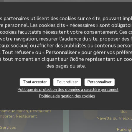
s partenaires utilisent des cookies sur ce site, pouvant impl
e personnel. Les cookies dits « nécessaires » sont obligatoir
 cookies facultatifs nécessitent votre consentement. Ces co
votre navigation, mesurer l'audience du site, proposer des f
seaux sociaux) ou afficher des publicités ou contenus person
 « Tout refuser » ou « Personnaliser » pour gérer vos préfé
 à tout moment en cliquant sur l'icône représentant un coo
s pratiques
Accès
des pages du site.
Cuisine
Métro
Tout accepter
Tout refuser
Personnaliser
âtes fraiches, Italienne,
Rihour
enne , Fait maison, Cuisine
Politique de protection des données à caractère personnel
Italienne, Brunch
Station de v
Politique de gestion des cookies
vélib rue saint s
de restaurant
nomique italien, Restaurant
Bus
emporter, Restaurant
Navette du Vieux L
Services
Parking