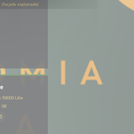
s (façade esplanade)
se
((ouvre une nouvelle fenêtre))
 59000 Lille
4 08
k ((ouvre une nouvelle fenêtre))
Instagram ((ouvre une nouvelle fenêtre))