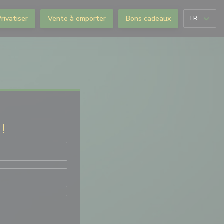
Privatiser
Vente à emporter
Bons cadeaux
FR
!