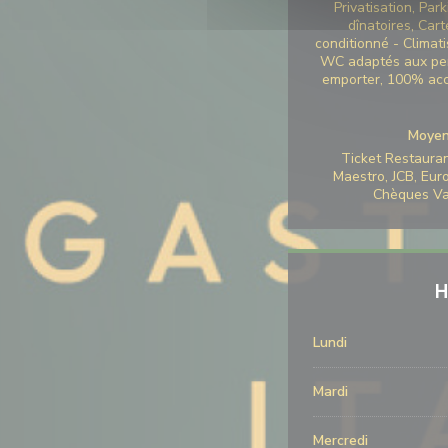
Privatisation, Park
dînatoires, Cart
conditionné - Climati
WC adaptés aux per
emporter, 100% acc
Moyen
Ticket Restaurant
Maestro, JCB, Eur
Chèques Va
H
Lundi
Mardi
Mercredi