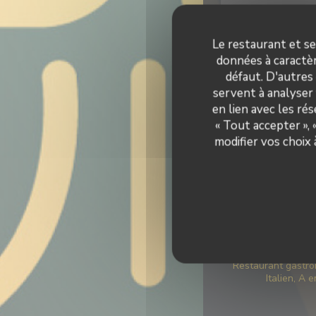
Le restaurant et se
données à caractèr
défaut. D'autres
servent à analyser 
en lien avec les ré
« Tout accepter »,
modifier vos choix
Info
Contemporaine, P
Gastronomie Itali
Fraîche 
Type 
Restaurant gastro
Italien, A 