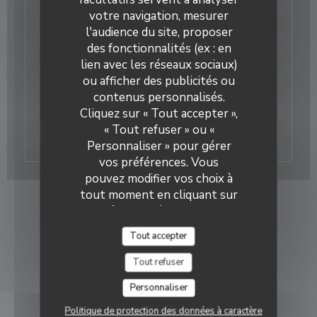
15/09/2015
votre navigation, mesurer
Les meilleurs restaurants italiens
l'audience du site, proposer
de France
des fonctionnalités (ex : en
lien avec les réseaux sociaux)
Bacio divino est classé 6 eme meilleur restaurant
ou afficher des publicités ou
italien de France !
contenus personnalisés.
Merci à tous nos clients !
Cliquez sur « Tout accepter »,
« Tout refuser » ou «
((ouvre une nouvelle fenêtre
Lire l'article
Personnaliser » pour gérer
vos préférences. Vous
pouvez modifier vos choix à
tout moment en cliquant sur
l'icône représentant un
cookie en bas à gauche des
Tout accepter
pages du site.
Tout refuser
Personnaliser
Politique de protection des données à caractère