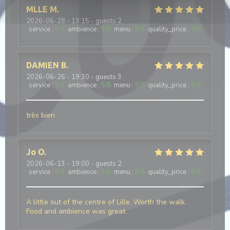
MLLE
M
2026-06-28
- 13:15 - guests 2
service
:
5
/5
ambience
:
5
/5
menu
:
5
/5
quality_price
:
3
/5
DAMIEN
B
2026-06-26
- 19:30 - guests 3
service
:
5
/5
ambience
:
5
/5
menu
:
5
/5
quality_price
:
5
/5
très bien
Jo
O
2026-06-13
- 19:00 - guests 2
service
:
5
/5
ambience
:
5
/5
menu
:
5
/5
quality_price
:
5
/5
A little out of the centre of Lille. Worth the walk.
Food and ambience was great.