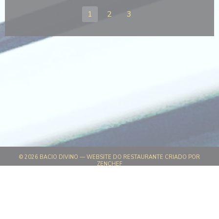
1
2
3
© 2026 BACIO DIVINO — WEBSITE DO RESTAURANTE CRIADO POR
((ABRE NUMA NOVA JANELA))
ZENCHEF
((ABRE NUMA NOVA JANELA))
AVISO LEGAL
((ABRE NUMA NOVA JANELA)
TERMOS DE UTILIZAÇÃO
((ABRE NUMA NOV
POLÍTICA DE PROTEÇÃO DE DADOS PESSOAIS
((ABRE NUMA NOVA JANELA))
POLÍTICA DE COOKIES