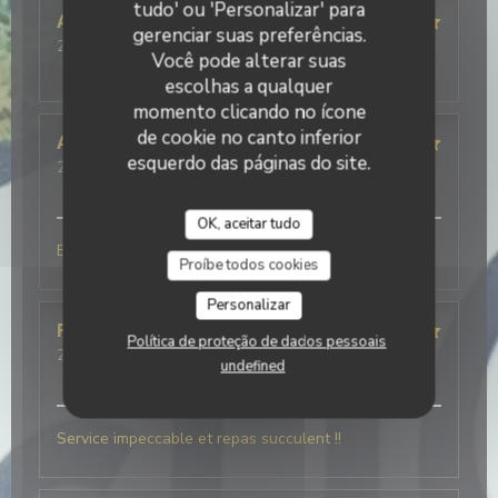
tudo' ou 'Personalizar' para
Alison
B
gerenciar suas preferências.
2026-07-25
- 19:30 - guests 4
Você pode alterar suas
service
:
5
/5
ambience
:
3
/5
menu
:
5
/5
quality_price
:
5
/5
escolhas a qualquer
momento clicando no ícone
de cookie no canto inferior
Alain
M
esquerdo das páginas do site.
2026-07-25
- 12:30 - guests 4
service
:
5
/5
ambience
:
5
/5
menu
:
5
/5
quality_price
:
5
/5
OK, aceitar tudo
Buonissimo
Proíbe todos cookies
Personalizar
Frédéric
V
Política de proteção de dados pessoais
2026-07-21
- 20:00 - guests 5
undefined
service
:
5
/5
ambience
:
5
/5
menu
:
5
/5
quality_price
:
5
/5
Service impeccable et repas succulent !!