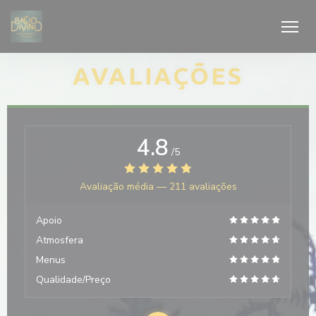
Painel de Gerenciamento de Cookies
AVALIAÇÕES
4.8
/5
Avaliação média —
211 avaliações
Apoio
Atmosfera
Menus
Qualidade/Preço