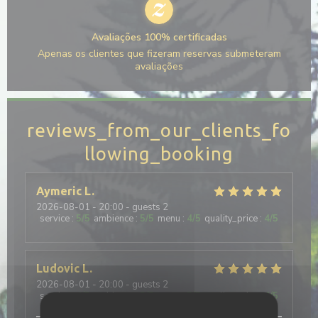
Avaliações 100% certificadas
Apenas os clientes que fizeram reservas submeteram
avaliações
reviews_from_our_clients_fo
llowing_booking
Aymeric
L
2026-08-01
- 20:00 - guests 2
service
:
5
/5
ambience
:
5
/5
menu
:
4
/5
quality_price
:
4
/5
Ludovic
L
2026-08-01
- 20:00 - guests 2
service
:
4
/5
ambience
:
5
/5
menu
:
5
/5
quality_price
:
4
/5