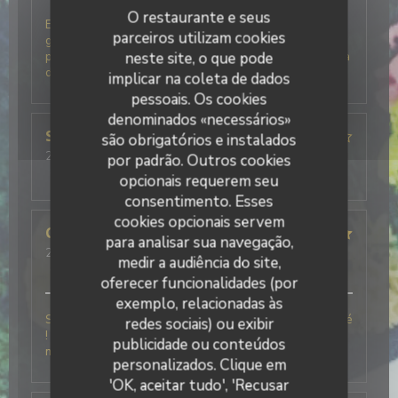
O restaurante e seus
Excellent accueil, beaucoup d'humour et de
parceiros utilizam cookies
générosité pour une vraie cuisine italienne avec des
produits frais. La glace basilic citron du fraggola est à
neste site, o que pode
deguster à tout prix.
implicar na coleta de dados
pessoais. Os cookies
denominados «necessários»
SYLVIE
M
são obrigatórios e instalados
2026-07-28
- 19:30 - guests 3
por padrão. Outros cookies
service
:
4
/5
ambience
:
4
/5
menu
:
5
/5
quality_price
:
4
/5
opcionais requerem seu
consentimento. Esses
cookies opcionais servem
Charlotte
F
para analisar sua navegação,
2026-06-06
- 12:30 - guests 6
medir a audiência do site,
service
:
5
/5
ambience
:
5
/5
menu
:
5
/5
quality_price
:
5
/5
oferecer funcionalidades (por
exemplo, relacionadas às
Simplement le meilleur restaurant Italien que j’ai testé
redes sociais) ou exibir
! Le personnel était très agréable ce qui a rendu le
publicidade ou conteúdos
moment encore meilleur !
personalizados. Clique em
'OK, aceitar tudo', 'Recusar