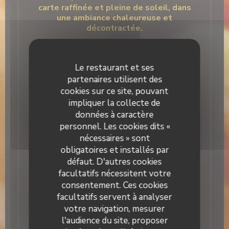
carte raffinée et pleine de soleil, dans
une ambiance chaleureuse et
décontractée.
Le dimanche midi, place au brunch à
Le restaurant et ses
l’italienne : à volonté, gourmand, et fait
partenaires utilisent des
maison. (Uniquement la formule brunch :
pas de service à carte)
cookies sur ce site, pouvant
impliquer la collecte de
données à caractère
Deux ambiances, une seule adresse.
personnel. Les cookies dits «
nécessaires » sont
obligatoires et installés par
Réservez directement en ligne !
défaut. D'autres cookies
facultatifs nécessitent votre
consentement. Ces cookies
facultatifs servent à analyser
votre navigation, mesurer
Une empreinte bancaire vous sera demandée
l'audience du site, proposer
à partir de 5 personnes les lundis, mardis &