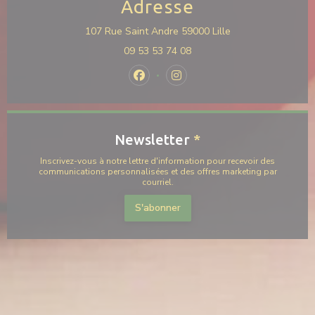
Adresse
((ouvre une nouvel
107 Rue Saint Andre 59000 Lille
09 53 53 74 08
Facebook ((ouvre une nouvelle fenê
Instagram ((ouvre une nouvel
Newsletter
*
Inscrivez-vous à notre lettre d'information pour recevoir des
communications personnalisées et des offres marketing par
courriel.
S'abonner