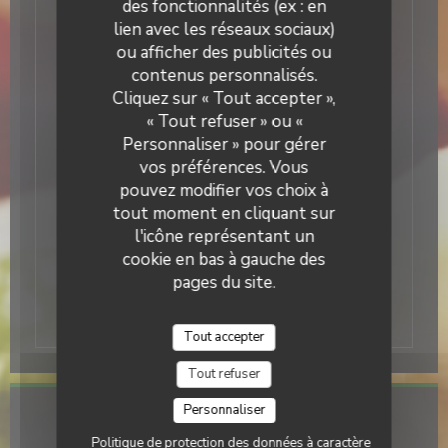
des fonctionnalités (ex : en
jeudis, à partir de 3 personnes les vendredis
& samedis, & pour chaque réservation au
lien avec les réseaux sociaux)
brunch. L
’annulation est gratuite jusqu’à
ou afficher des publicités ou
2h avant votre arrivée. Au-delà, le
contenus personnalisés.
montant sera débité.
Cliquez sur « Tout accepter »,
« Tout refuser » ou «
Personnaliser » pour gérer
ATTENTION : des sites frauduleux de
vos préférences. Vous
conciergeries se font passer pour nous :
si vous avez un appel d’un 01…. Ou un
pouvez modifier vos choix à
homme au téléphone : ce n’est pas nous.
tout moment en cliquant sur
RÉSERVATION uniquement sur
l'icône représentant un
ZENCHEF.
cookie en bas à gauche des
pages du site.
Tout accepter
Tout refuser
Personnaliser
Infos pratiques
Politique de protection des données à caractère