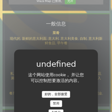
Waze Map 已禁用。
允许
一般信息
菜肴
现代的, 新鲜的意大利面, 意大利, 意大利美食, 自制, 意大利新
鲜食品, 早午餐
经营类型
意大利美食餐厅, 意大利餐厅, 带走, 餐厅
服务
私人租用, 停车场, 熟食店, 鸡尾酒, 餐饮卡带走, 空调, 红酒店,
这个网站使用cookie， 并让您
厕所和残疾人通道, 带走, 为行动不便的人提供100％的接入
可以控制想要激活的内容。
支付方式
餐厅门票, 签证, Titres餐厅, 大师, JCB, 欧洲卡/万事达卡, 现金,
好的，全部接受
假日券, 借记卡
禁用