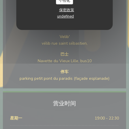
个性化
交通
保密政策
undefined
地铁
Rihour
Velib'
vélib rue saint sébastien,
巴士
Navette du Vieux Lille, bus10
停车
parking petit pont du paradis (façade esplanade)
营业时间
星期一
19:00 - 22:30