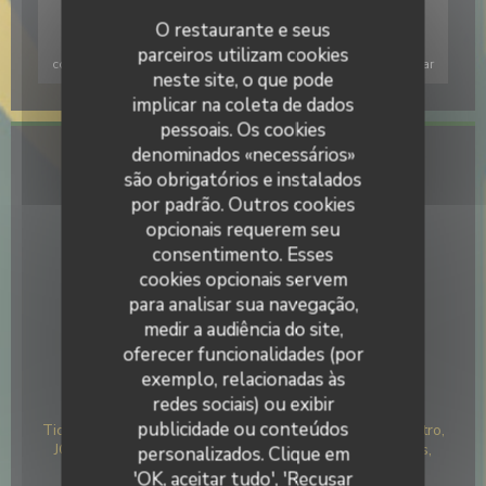
O restaurante e seus
Para exibir o mapa interativo do Waze, você deve aceitar os
parceiros utilizam cookies
cookies do Waze Map (Google). Esses cookies podem coletar
neste site, o que pode
dados de navegação e localização.
Autorizar
implicar na coleta de dados
pessoais. Os cookies
denominados «necessários»
Informações gerais
são obrigatórios e instalados
por padrão. Outros cookies
Culinária
opcionais requerem seu
Caseiro
consentimento. Esses
Tipo de empresa
cookies opcionais servem
Restaurante italiano
para analisar sua navegação,
medir a audiência do site,
Serviços
oferecer funcionalidades (por
Privatização
exemplo, relacionadas às
redes sociais) ou exibir
Métodos de pagamento
publicidade ou conteúdos
Ticket Restaurante, Visa, Títulos de restaurante, Maestro,
JCB, Eurocard/Mastercard, Dinheiro, Cheques de férias,
personalizados. Clique em
Cartão Azul
'OK, aceitar tudo', 'Recusar