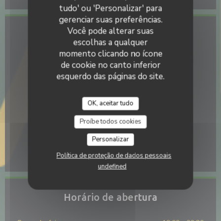
tudo' ou 'Personalizar' para
gerenciar suas preferências.
Você pode alterar suas
Acesso
escolhas a qualquer
momento clicando no ícone
Metro
de cookie no canto inferior
Rihour
esquerdo das páginas do site.
Estação de bicicletas
vélib rue saint sébastien,
OK, aceitar tudo
Autocarro
Proíbe todos cookies
Navette du Vieux Lille, bus10
Personalizar
Estacionamento
parking petit pont du paradis (façade esplanade)
Política de proteção de dados pessoais
undefined
Horário de abertura