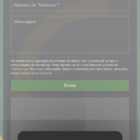
De acordo com a legislação de proteção de dados, tem o direito de se opor a
comunicações de marketing. Pode registar-se na Lista Robinson através de
robinson.pt
. Para mais informações sobre o tratamento dos seus dados, consulte a
nossa
política de privacidade
.