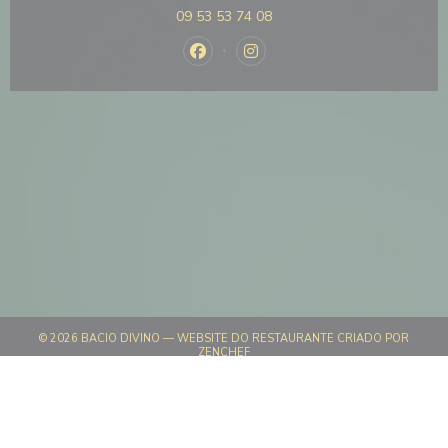
09 53 53 74 08
Facebook ((abre numa nova janela))
Instagram ((abre numa nova j
© 2026 BACIO DIVINO — WEBSITE DO RESTAURANTE CRIADO POR
((ABRE NUMA NOVA JANELA))
ZENCHEF
((ABRE NUMA NOVA JANELA))
AVISO LEGAL
((ABRE NUMA NOVA JANELA)
TERMOS DE UTILIZAÇÃO
((ABRE NUMA NOV
POLÍTICA DE PROTEÇÃO DE DADOS PESSOAIS