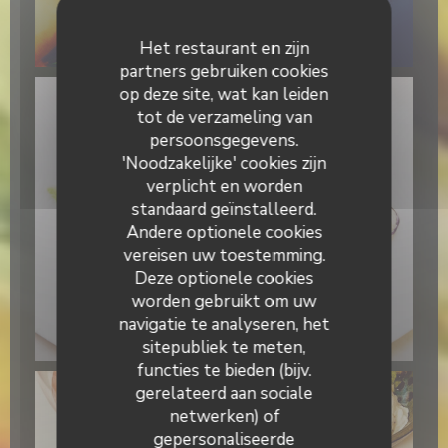
BRUNCH (uniquement le dimanche midi)
Het restaurant en zijn
partners gebruiken cookies
op deze site, wat kan leiden
tot de verzameling van
persoonsgegevens.
'Noodzakelijke' cookies zijn
verplicht en worden
standaard geïnstalleerd.
Andere optionele cookies
vereisen uw toestemming.
Deze optionele cookies
worden gebruikt om uw
navigatie te analyseren, het
Primo Bacio
sitepubliek te meten,
functies te bieden (bijv.
gerelateerd aan sociale
netwerken) of
gepersonaliseerde