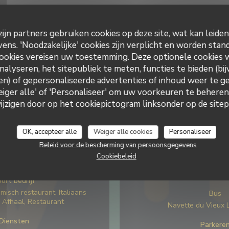
ijn partners gebruiken cookies op deze site, wat kan leide
ns. 'Noodzakelijke' cookies zijn verplicht en worden stand
ookies vereisen uw toestemming. Deze optionele cookies
nalyseren, het sitepubliek te meten, functies te bieden (bij
n) of gepersonaliseerde advertenties of inhoud weer te ge
Weiger alle' of 'Personaliseer' om uw voorkeuren te behere
zigen door op het cookiepictogram linksonder op de sitepa
ne informatie
Toega
Keuken
Ondergron
OK, accepteer alle
Weiger alle cookies
Personaliseer
pasta, Italiaans, Italiaanse
Rihour
Beleid voor de bescherming van persoonsgegevens
engemaakt, Italiaans vers
Cookiebeleid
dsel, Brunch
Bike stati
vélib rue saint s
ort bedrijf
misch restaurant, Italiaans
Bus
, Afhaal, Restaurant
Navette du Vieux L
Diensten
Parkere