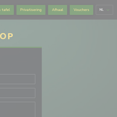
 tafel
Privatisering
Afhaal
Vouchers
NL
 OP