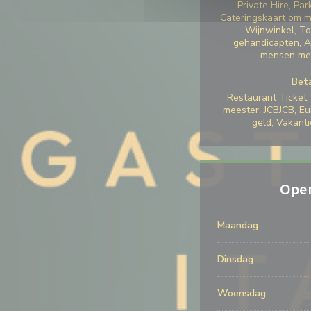
Private Hire, Par
Cateringskaart om m
Wijnwinkel, To
gehandicapten, A
mensen met
Bet
Restaurant Ticket, 
meester, JCBJCB, Eu
geld, Vakant
Open
Maandag
Dinsdag
Woensdag