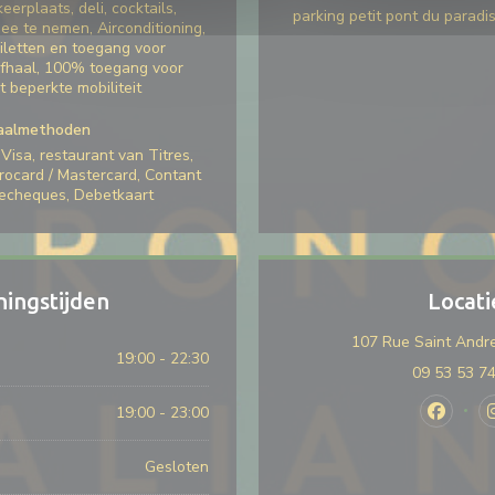
keerplaats, deli, cocktails,
parking petit pont du paradi
ee te nemen, Airconditioning,
iletten en toegang voor
fhaal, 100% toegang voor
 beperkte mobiliteit
aalmethoden
Visa, restaurant van Titres,
rocard / Mastercard, Contant
iecheques, Debetkaart
ingstijden
Locati
107 Rue Saint Andre
19:00 - 22:30
09 53 53 7
19:00 - 23:00
Faceboo
Gesloten