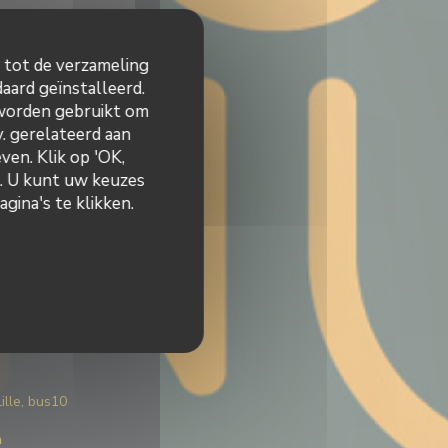
n tot de verzameling
aard geïnstalleerd.
 worden gebruikt om
v. gerelateerd aan
ven. Klik op 'OK,
n. U kunt uw keuzes
gina's te klikken.
ng
dse
on
ébastien,
ille, bus10
n