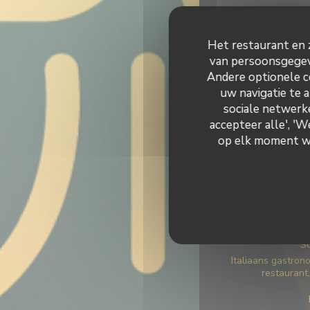
Het restaurant en z
van persoonsgegeve
Andere optionele c
uw navigatie te a
sociale netwerke
accepteer alle', '
op elk moment wij
Algeme
tijdgenoot, Verse 
gastronomie, Eig
voe
So
Italiaans gastrono
restaurant