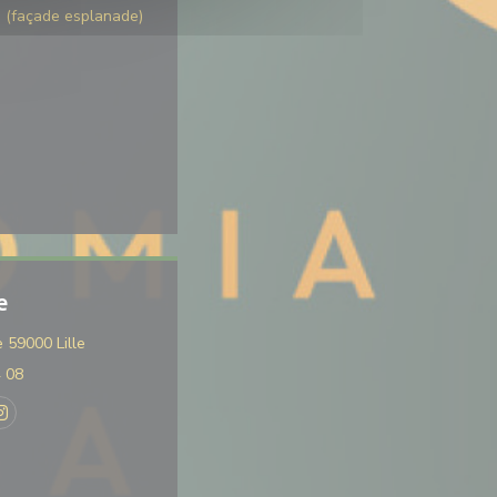
s (façade esplanade)
e
((opent in een nieuw venster))
 59000 Lille
4 08
k ((opent in een nieuw venster))
Instagram ((opent in een nieuw venster))