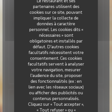
Le restaurant et ses
cas d’assiette non terminée. Plusieurs petits
partenaires utilisent des
passages au buffet sont recommandés. - Pas de
cookies sur ce site, pouvant
doggy bag possible - Animaux non acceptés -
Empreinte bancaire demandée lors de la
impliquer la collecte de
réservation. Annulation sans frais possible jusqu’à
données à caractère
2h avant votre venue, au-delà la formule sera
personnel. Les cookies dits «
débitée. Réservez dès maintenant votre table et
vivez un moment de plaisir autour d’un brunch
nécessaires » sont
généreux et convivial.
obligatoires et installés par
32,00 EUR
défaut. D'autres cookies
facultatifs nécessitent votre
consentement. Ces cookies
facultatifs servent à analyser
empreinte bancaire de 16€ / pers demandée
votre navigation, mesurer
pour toutes les tables pour éviter les "no
l'audience du site, proposer
show"
des fonctionnalités (ex : en
lien avec les réseaux sociaux)
ou afficher des publicités ou
Vente à emporter
contenus personnalisés.
Cliquez sur « Tout accepter »,
Bacio Divino s'invite chez vous ! Tous les plats sont
« Tout refuser » ou «
faits maison. Durée de vie : 48h au frais Retrouvez