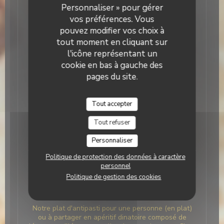
Personnaliser » pour gérer
vos plats préférés de notre carte à réchauffer
simplement chez vous ! A vos commandes ! :-)
vos préférences. Vous
pouvez modifier vos choix à
tout moment en cliquant sur
l'icône représentant un
Antipasti (en entrée ou plat)
cookie en bas à gauche des
pages du site.
Différents antipasti proposés...
Fritto Misto
Tout accepter
Petites fritures de légumes en tempura, calamar &
Tout refuser
gambas, accompagnées d’une sauce basilic
11,00 EUR
Personnaliser
Politique de protection des données à caractère
personnel
Politique de gestion des cookies
Plateau d'Antipasti
Notre plat d'antipasti pour une personne (en plat)
ou à partager en apéritif dinatoire composé de