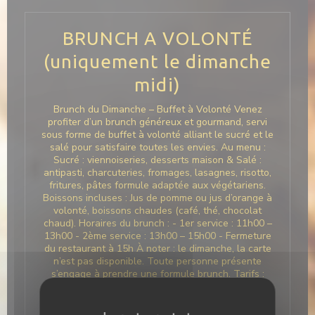
BRUNCH A VOLONTÉ
(uniquement le dimanche
midi)
Brunch du Dimanche – Buffet à Volonté Venez
profiter d’un brunch généreux et gourmand, servi
sous forme de buffet à volonté alliant le sucré et le
salé pour satisfaire toutes les envies. Au menu :
Sucré : viennoiseries, desserts maison & Salé :
antipasti, charcuteries, fromages, lasagnes, risotto,
fritures, pâtes formule adaptée aux végétariens.
Boissons incluses : Jus de pomme ou jus d’orange à
volonté, boissons chaudes (café, thé, chocolat
chaud). Horaires du brunch : - 1er service : 11h00 –
13h00 - 2ème service : 13h00 – 15h00 - Fermeture
du restaurant à 15h À noter : le dimanche, la carte
n’est pas disponible. Toute personne présente
s’engage à prendre une formule brunch. Tarifs :
Adulte : 32€ ou 37€ avec un verre de vin Enfant -
de 8 ans : 15 € Infos pratiques : - Lutte anti-
gaspillage : un supplément de 3 € sera appliqué en