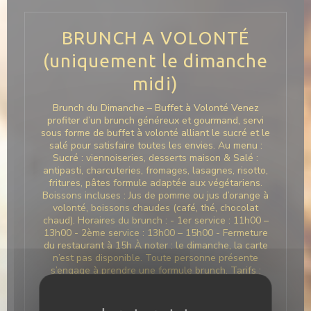
BRUNCH A VOLONTÉ
(uniquement le dimanche
midi)
Brunch du Dimanche – Buffet à Volonté Venez
profiter d’un brunch généreux et gourmand, servi
sous forme de buffet à volonté alliant le sucré et le
salé pour satisfaire toutes les envies. Au menu :
Sucré : viennoiseries, desserts maison & Salé :
antipasti, charcuteries, fromages, lasagnes, risotto,
fritures, pâtes formule adaptée aux végétariens.
Boissons incluses : Jus de pomme ou jus d’orange à
volonté, boissons chaudes (café, thé, chocolat
chaud). Horaires du brunch : - 1er service : 11h00 –
13h00 - 2ème service : 13h00 – 15h00 - Fermeture
du restaurant à 15h À noter : le dimanche, la carte
n’est pas disponible. Toute personne présente
s’engage à prendre une formule brunch. Tarifs :
Adulte : 32€ ou 37€ avec un verre de vin Enfant -
de 8 ans : 15 € Infos pratiques : - Lutte anti-
gaspillage : un supplément de 3 € sera appliqué en