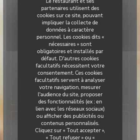
Le restaurant et ses
cas d’assiette non terminée. Plusieurs petits
partenaires utilisent des
passages au buffet sont recommandés. - Pas de
cookies sur ce site, pouvant
doggy bag possible - Animaux non acceptés -
Empreinte bancaire demandée lors de la
impliquer la collecte de
réservation. Annulation sans frais possible jusqu’à
données à caractère
2h avant votre venue, au-delà la formule sera
personnel. Les cookies dits «
débitée. Réservez dès maintenant votre table et
vivez un moment de plaisir autour d’un brunch
nécessaires » sont
généreux et convivial.
obligatoires et installés par
32,00 EUR
défaut. D'autres cookies
facultatifs nécessitent votre
consentement. Ces cookies
facultatifs servent à analyser
empreinte bancaire de 16€ / pers demandée
votre navigation, mesurer
pour toutes les tables pour éviter les "no
l'audience du site, proposer
show"
des fonctionnalités (ex : en
lien avec les réseaux sociaux)
ou afficher des publicités ou
Vente à emporter
contenus personnalisés.
Cliquez sur « Tout accepter »,
Bacio Divino s'invite chez vous ! Tous les plats sont
« Tout refuser » ou «
faits maison. Durée de vie : 48h au frais Retrouvez