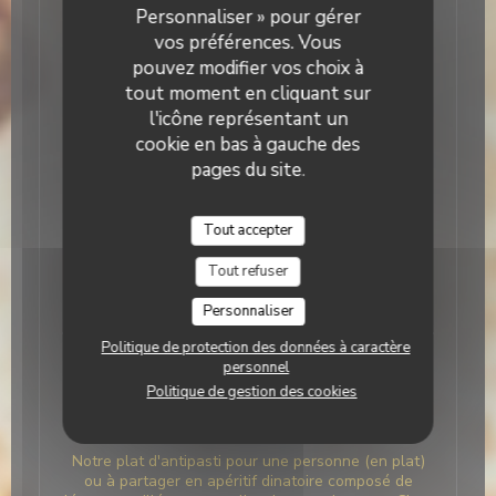
Personnaliser » pour gérer
vos plats préférés de notre carte à réchauffer
simplement chez vous ! A vos commandes ! :-)
vos préférences. Vous
pouvez modifier vos choix à
tout moment en cliquant sur
l'icône représentant un
Antipasti (en entrée ou plat)
cookie en bas à gauche des
pages du site.
Différents antipasti proposés...
Fritto Misto
Tout accepter
Petites fritures de légumes en tempura, calamar &
Tout refuser
gambas, accompagnées d’une sauce basilic
11,00 EUR
Personnaliser
Politique de protection des données à caractère
personnel
Politique de gestion des cookies
Plateau d'Antipasti
Notre plat d'antipasti pour une personne (en plat)
ou à partager en apéritif dinatoire composé de