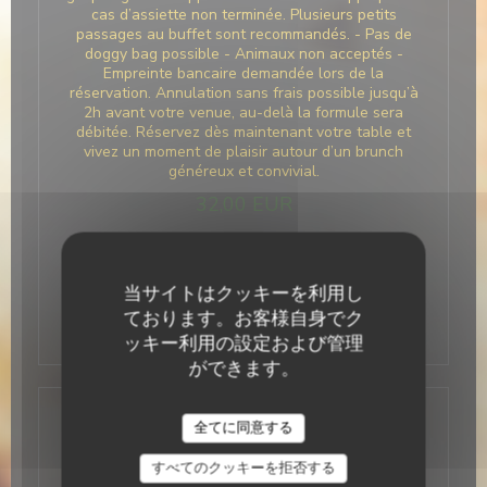
cas d’assiette non terminée. Plusieurs petits
passages au buffet sont recommandés. - Pas de
doggy bag possible - Animaux non acceptés -
Empreinte bancaire demandée lors de la
réservation. Annulation sans frais possible jusqu’à
2h avant votre venue, au-delà la formule sera
débitée. Réservez dès maintenant votre table et
vivez un moment de plaisir autour d’un brunch
généreux et convivial.
32,00 EUR
empreinte bancaire de 16€ / pers demandée
当サイトはクッキーを利用し
pour toutes les tables pour éviter les "no
ております。お客様自身でク
show"
ッキー利用の設定および管理
ができます。
Vente à emporter
全てに同意する
Bacio Divino s'invite chez vous ! Tous les plats sont
すべてのクッキーを拒否する
faits maison. Durée de vie : 48h au frais Retrouvez