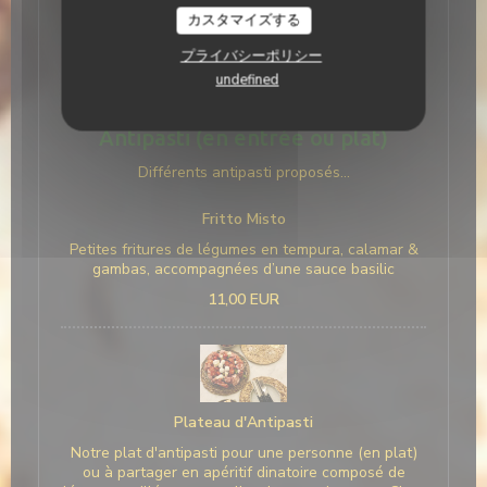
vos plats préférés de notre carte à réchauffer
カスタマイズする
simplement chez vous ! A vos commandes ! :-)
プライバシーポリシー
undefined
Antipasti (en entrée ou plat)
Différents antipasti proposés...
Fritto Misto
Petites fritures de légumes en tempura, calamar &
gambas, accompagnées d’une sauce basilic
11,00 EUR
Plateau d'Antipasti
Notre plat d'antipasti pour une personne (en plat)
ou à partager en apéritif dinatoire composé de