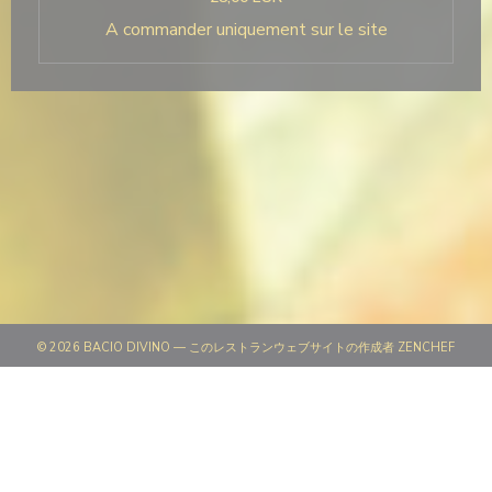
A commander uniquement sur le site
((新
© 2026 BACIO DIVINO — このレストランウェブサイトの作成者
ZENCHEF
((新しいウィンドウで開きます))
免責
((新しいウィンドウで開きます))
利用規約
((新しいウィンドウで開きます))
個人情報保護方針
((新しいウィンドウで開きます))
クッキー ポリシー
((新しいウィンドウで開きます))
アクセシビリティ