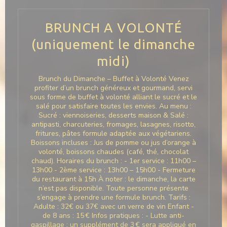
BRUNCH A VOLONTÉ
(uniquement le dimanche
midi)
Brunch du Dimanche – Buffet à Volonté Venez
profiter d’un brunch généreux et gourmand, servi
sous forme de buffet à volonté alliant le sucré et le
salé pour satisfaire toutes les envies. Au menu :
Sucré : viennoiseries, desserts maison & Salé :
antipasti, charcuteries, fromages, lasagnes, risotto,
fritures, pâtes formule adaptée aux végétariens.
Boissons incluses : Jus de pomme ou jus d’orange à
volonté, boissons chaudes (café, thé, chocolat
chaud). Horaires du brunch : - 1er service : 11h00 –
13h00 - 2ème service : 13h00 – 15h00 - Fermeture
du restaurant à 15h À noter : le dimanche, la carte
n’est pas disponible. Toute personne présente
s’engage à prendre une formule brunch. Tarifs :
Adulte : 32€ ou 37€ avec un verre de vin Enfant -
de 8 ans : 15 € Infos pratiques : - Lutte anti-
gaspillage : un supplément de 3 € sera appliqué en