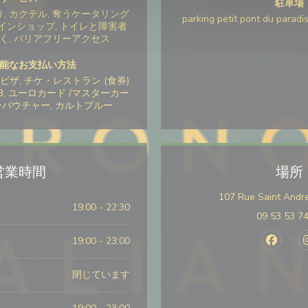
駐車場
リ, カクテル, 奪うケータリング
parking petit pont du paradi
ワインショップ, トイレと障害者
除く, バリアフリーアクセス
能なお支払い方法
ビザ, チケ・レストラン (食券)
 JCB, ユーロカード /マスターカー
デーバウチャー, カルトブルー
営業時間
場所
107 Rue Saint Andre
19:00 - 22:30
09 53 53 7
19:00 - 23:00
Face
閉じています