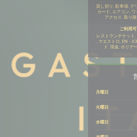
貸し切り, 駐車場, デ
カード, エアコン, 
アクセス, 取り
ご利用可
レストランチケット, 
, マエストロ, EN -
ド, 現金, ホリ
月曜日
火曜日
水曜日