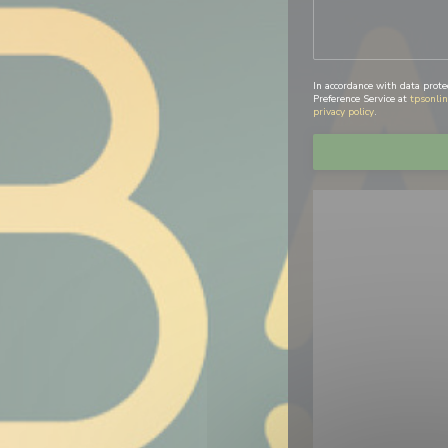
In accordance with data prote
Preference Service at
tpsonlin
privacy policy
.