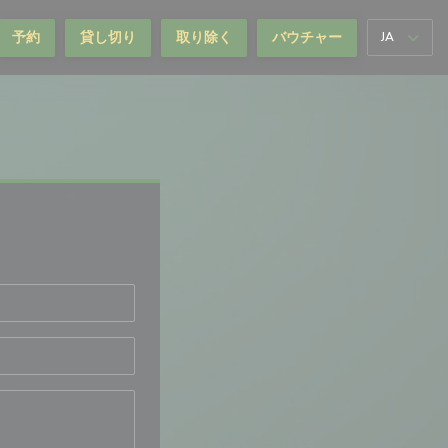
予約
貸し切り
取り除く
バウチャー
JA