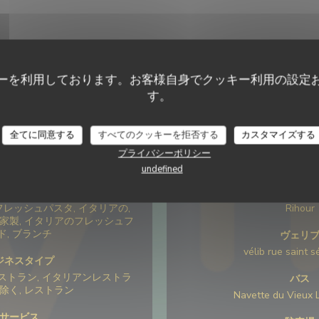
ーを利用しております。お客様自身でクッキー利用の設定
す。
全てに同意する
すべてのクッキーを拒否する
カスタマイズする
プライバシーポリシー
店舗情報
アクセ
undefined
料理
最寄り
フレッシュパスタ, イタリアの,
Rihour
自家製, イタリアのフレッシュフ
ド, ブランチ
ヴェリ
vélib rue saint s
ジネスタイプ
ストラン, イタリアンレストラ
バス
り除く, レストラン
Navette du Vieux L
サービス