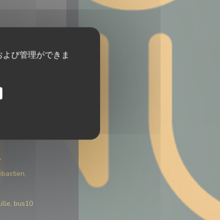
および管理ができま
ス
駅
ブ
ébastien,
ille, bus10