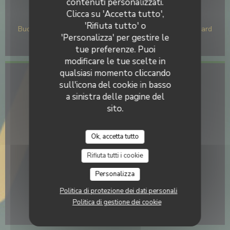
contenuti personalizzati.
Clicca su 'Accetta tutto',
Metodo di pagamento
'Rifiuta tutto' o
Buoni pasto, Visa, Titoli Restaurant, Maestro, JCB, Eurocard
'Personalizza' per gestire le
/ Mastercard, Contanti, Buoni vacanza, Bancomat
tue preferenze. Puoi
modificare le tue scelte in
qualsiasi momento cliccando
Accesso
sull'icona del cookie in basso
a sinistra delle pagine del
Metro
sito.
Rihour
Bike-sharing
Ok, accetta tutto
vélib rue saint sébastien,
Rifiuta tutti i cookie
Autobus
Personalizza
Navette du Vieux Lille, bus10
Politica di protezione dei dati personali
Parcheggio
Politica di gestione dei cookie
parking petit pont du paradis (façade esplanade)