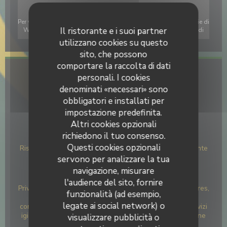
Per visualizzare la mappa interattiva Waze, devi accettare i cookie di
Il ristorante e i suoi partner
Waze Map (Google). Questi cookie possono raccogliere dati di
navigazione e localizzazione.
Consenti
utilizzano cookies su questo
sito, che possono
comportare la raccolta di dati
Informazioni pratiche
personali. I cookies
denominati «necessari» sono
Cucina
obbligatori e installati per
Contemporaneo, Pasta fresca, Italiana, Gastronomia
impostazione predefinita.
Italiana, Fatto in casa, Fresco Cucina Italiana, Brunch
Altri cookies opzionali
richiedono il tuo consenso.
Tipologia
Questi cookies opzionali
Ristorante gourmet italiano, Ristorante Italiano, Ristorante
da asporto, Ristorante
servono per analizzare la tua
navigazione, misurare
Servizi
l'audience del sito, fornire
Privatizzazione, Parcheggio, salumeria, Cocktails dinatoires,
funzionalità (ad esempio,
Carte Catering asporto, Aria condizionata - Aria
legate ai social network) o
condizionata, Comprare vino, Accesso per disabili e servizi
igienici, cibo da asporto, Accesso al 100% per le persone
visualizzare pubblicità o
con mobilità ridotta