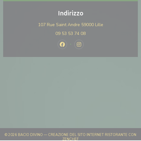
Indirizzo
((apre una nuova fi
107 Rue Saint Andre 59000 Lille
09 53 53 74 08
Facebook ((apre una nuova finestra)
Instagram ((apre una nuova f
© 2026 BACIO DIVINO — CREAZIONE DEL SITO INTERNET RISTORANTE CON
((APRE UNA NUOVA FINESTRA))
ZENCHEF