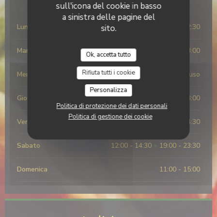
Orari
sull'icona del cookie in basso
a sinistra delle pagine del
Lunedi
19:00 - 22:30
sito.
Martedi
19:00 - 23:00
Ok, accetta tutto
Rifiuta tutti i cookie
Mercoledi
Chiuso
Personalizza
Giovedi
19:00 - 23:00
Politica di protezione dei dati personali
Politica di gestione dei cookie
Venerdi
19:00 - 23:30
12:00 - 14:30
•
Sabato
12:00 - 14:30
19:00 - 23:30
•
Domenica
11:00 - 15:00