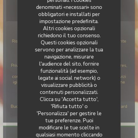
personali. I cookies
denominati «necessari» sono
Cucina
obbligatori e installati per
Contemporaneo, Pasta fresca, Italiana, Gastronomia
impostazione predefinita.
Italiana, Fatto in casa, Fresco Cucina Italiana, Brunch
Altri cookies opzionali
Tipologia
richiedono il tuo consenso.
Ristorante gourmet italiano, Ristorante Italiano, Ristorante
Questi cookies opzionali
da asporto, Ristorante
servono per analizzare la tua
navigazione, misurare
Servizi
l'audience del sito, fornire
Privatizzazione, Parcheggio, salumeria, Cocktails dinatoires,
funzionalità (ad esempio,
Carte Catering asporto, Aria condizionata - Aria
condizionata, Comprare vino, Accesso per disabili e servizi
legate ai social network) o
igienici, cibo da asporto, Accesso al 100% per le persone
visualizzare pubblicità o
con mobilità ridotta
contenuti personalizzati.
Clicca su 'Accetta tutto',
Metodo di pagamento
'Rifiuta tutto' o
Buoni pasto, Visa, Titoli Restaurant, Maestro, JCB, Eurocard
/ Mastercard, Contanti, Buoni vacanza, Bancomat
'Personalizza' per gestire le
tue preferenze. Puoi
modificare le tue scelte in
qualsiasi momento cliccando