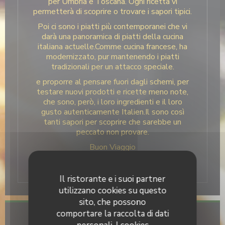
per Umbria e Toscana. Ogni ricetta vi
permetterà di scoprire o trovare i sapori tipici.
Poi ci sono i piatti più contemporanei che vi
darà una panoramica di piatti della cucina
italiana actuelle.Comme cucina francese, ha
modernizzato, pur mantenendo i piatti
tradizionali per un attacco speciale.
e proporre al pensare fuori dagli schemi, per
testare nuovi prodotti e ricette meno note,
che sono, però, i loro ingredienti e il loro
gusto autenticamente Italien.Il sono così
tanti sapori per scoprire che sarebbe un
peccato non provare.
Buon Viaggio
Sabrina & Christophe
Il ristorante e i suoi partner
utilizzano cookies su questo
sito, che possono
comportare la raccolta di dati
Informazioni pratiche