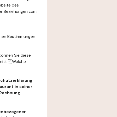
ebsite des
rer Beziehungen zum
chen Bestimmungen
können Sie diese
hnitt Welche
schutzerklärung
urant in seiner
e Rechnung
nenbezogener