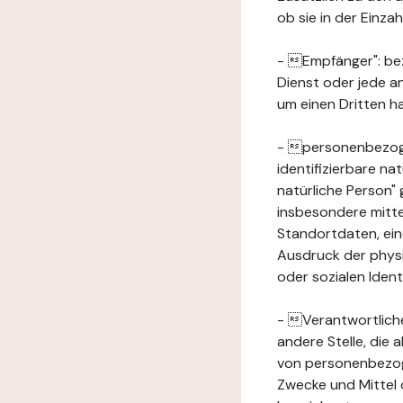
ob sie in der Einz
- Empfänger": beze
Dienst oder jede a
um einen Dritten ha
- personenbezogene
identifizierbare na
natürliche Person" g
insbesondere mitt
Standortdaten, ei
Ausdruck der physis
oder sozialen Ident
- Verantwortlicher
andere Stelle, die
von personenbezog
Zwecke und Mittel 