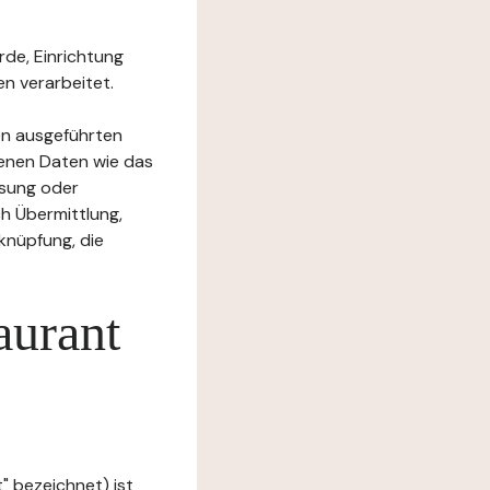
rde, Einrichtung
n verarbeitet.
en ausgeführten
enen Daten wie das
ssung oder
h Übermittlung,
knüpfung, die
aurant
" bezeichnet) ist