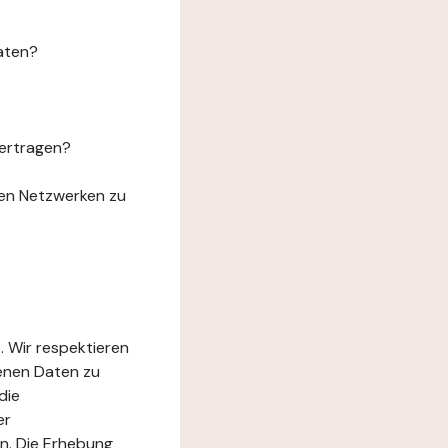
aten?
ertragen?
len Netzwerken zu
. Wir respektieren
genen Daten zu
die
er
n. Die Erhebung