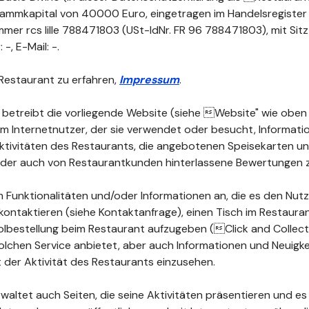
Stammkapital von 40000 Euro, eingetragen im Handelsregister 
er rcs lille 788471803 (USt-IdNr. FR 96 788471803), mit Sitz 
 -, E-Mail: -.
Restaurant zu erfahren,
Impressum
.
 betreibt die vorliegende Website (siehe Website" wie oben d
dem Internetnutzer, der sie verwendet oder besucht, Informat
 Aktivitäten des Restaurants, die angebotenen Speisekarten 
 oder auch von Restaurantkunden hinterlassene Bewertungen 
 Funktionalitäten und/oder Informationen an, die es den Nutz
kontaktieren (siehe Kontaktanfrage), einen Tisch im Restauran
lbestellung beim Restaurant aufzugeben (Click and Collect")
olchen Service anbietet, aber auch Informationen und Neuigke
der Aktivität des Restaurants einzusehen.
waltet auch Seiten, die seine Aktivitäten präsentieren und es