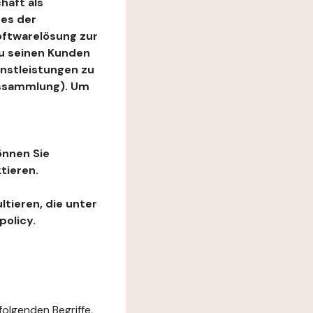
haft als
es der
Softwarelösung zur
zu seinen Kunden
enstleistungen zu
ngssammlung). Um
önnen Sie
tieren.
ltieren, die unter
policy.
folgenden Begriffe,